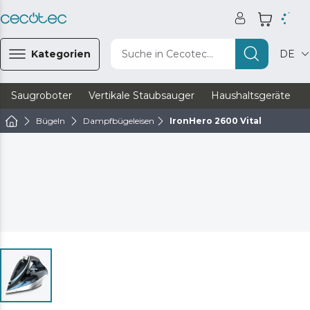
Kategorien
Suche in Cecotec...
DE
Saugroboter
Vertikale Staubsauger
Haushaltsgeräte
Bügeln
Dampfbügeleisen
IronHero 2600 Vital