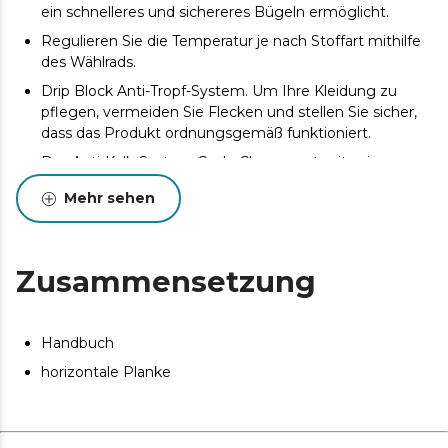
ein schnelleres und sichereres Bügeln ermöglicht.
Regulieren Sie die Temperatur je nach Stoffart mithilfe
des Wählrads.
Drip Block Anti-Tropf-System. Um Ihre Kleidung zu
pflegen, vermeiden Sie Flecken und stellen Sie sicher,
dass das Produkt ordnungsgemäß funktioniert.
Das Anti-Kalk-System Cyclo Clean sorgt mit seiner
Filterung dafür, dass sich kein Kalk ansammelt und das
Mehr sehen
Bügeleisen über einen langen Zeitraum ein hohes
Nutzungsniveau beibehält.
Präzisionsspitze: Präzisionsspitze, die hilft, die
Zusammensetzung
unzugänglichsten Falten zu beseitigen und ein agiles
und komfortables Bügeln ermöglicht.
Handbuch
horizontale Planke