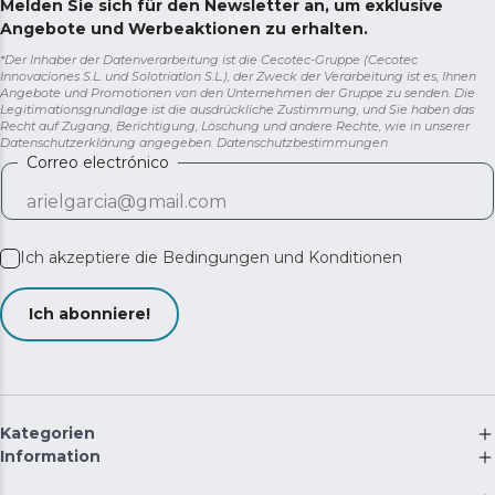
Melden Sie sich für den Newsletter an, um exklusive
Angebote und Werbeaktionen zu erhalten.
*Der Inhaber der Datenverarbeitung ist die Cecotec-Gruppe (Cecotec
Innovaciones S.L. und Solotriatlon S.L.), der Zweck der Verarbeitung ist es, Ihnen
Angebote und Promotionen von den Unternehmen der Gruppe zu senden. Die
Legitimationsgrundlage ist die ausdrückliche Zustimmung, und Sie haben das
Recht auf Zugang, Berichtigung, Löschung und andere Rechte, wie in unserer
Datenschutzerklärung angegeben.
Datenschutzbestimmungen
Correo electrónico
Ich akzeptiere die
Bedingungen und Konditionen
Ich abonniere!
Kategorien
Information