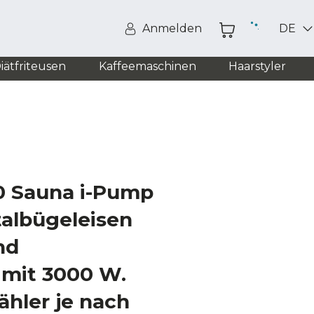
Anmelden
DE
iätfriteusen
Kaffeemaschinen
Haarstyler
0 Sauna i-Pump
talbügeleisen
nd
mit 3000 W.
hler je nach