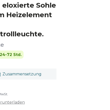
 eloxierte Sohle
m Heizelement
rollleuchte.
ke
24-72 Std.
Zusammensetzung
 MwSt.
erunterladen