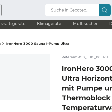
Suche in Cecotec...
shaltsgeräte
Klimageräte
Multikocher
D
n
IronHero 3000 Sauna i-Pump Ultra
Referenz: A90_EU01_001878
IronHero 300
Ultra Horizon
mit Pumpe u
Thermoblock 
Temperaturwä