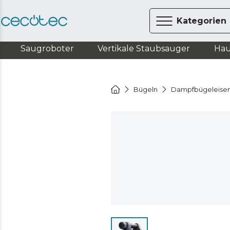
Kategorien
Saugroboter
Vertikale Staubsauger
Hau
Bügeln
Dampfbügeleise