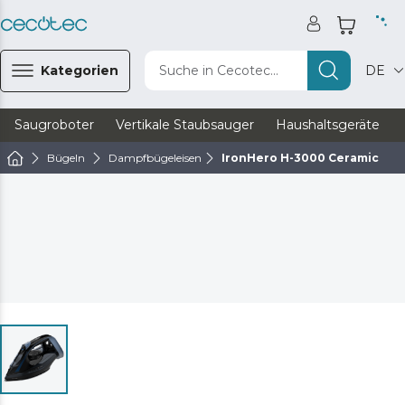
Kategorien
Suche in Cecotec...
DE
Saugroboter
Vertikale Staubsauger
Haushaltsgeräte
Bügeln
Dampfbügeleisen
IronHero H-3000 Ceramic