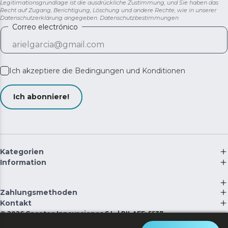
Legitimationsgrundlage ist die ausdrückliche Zustimmung, und Sie haben das
Recht auf Zugang, Berichtigung, Löschung und andere Rechte, wie in unserer
Datenschutzerklärung angegeben.
Datenschutzbestimmungen
Correo electrónico
Ich akzeptiere die
Bedingungen und Konditionen
Ich abonniere!
Kategorien
Information
Zahlungsmethoden
Kontakt
©
2026
Cecotec Innovaciones S.L. | RII-AEE: 5537