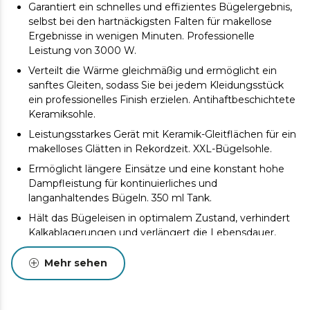
Garantiert ein schnelles und effizientes Bügelergebnis,
selbst bei den hartnäckigsten Falten für makellose
Ergebnisse in wenigen Minuten. Professionelle
Leistung von 3000 W.
Verteilt die Wärme gleichmäßig und ermöglicht ein
sanftes Gleiten, sodass Sie bei jedem Kleidungsstück
ein professionelles Finish erzielen. Antihaftbeschichtete
Keramiksohle.
Leistungsstarkes Gerät mit Keramik-Gleitflächen für ein
makelloses Glätten in Rekordzeit. XXL-Bügelsohle.
Ermöglicht längere Einsätze und eine konstant hohe
Dampfleistung für kontinuierliches und
langanhaltendes Bügeln. 350 ml Tank.
Hält das Bügeleisen in optimalem Zustand, verhindert
Kalkablagerungen und verlängert die Lebensdauer,
ohne Leistungseinbußen. Antikalk- und
Selbstreinigungssystem: Cyclo Clean.
Mehr sehen
Tropfstopp-System „Drip Block“: Schützt die Kleidung
und verhindert Flecken für ein sauberes und sicheres