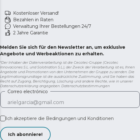
Kostenloser Versand!
Bezahlen in Raten
Verwaltung Ihrer Bestellungen 24/7
2 Jahre Garantie
Melden Sie sich für den Newsletter an, um exklusive
Angebote und Werbeaktionen zu erhalten.
*Der Inhaber der Datenverarbeitung ist die Cecotec-Gruppe (Cecotec
Innovaciones S.L. und Solotriatlon S.L.), der Zweck der Verarbeitung ist es, Ihnen
Angebote und Promotionen von den Unternehmen der Gruppe zu senden. Die
Legitimationsgrundlage ist die ausdrückliche Zustimmung, und Sie haben das
Recht auf Zugang, Berichtigung, Löschung und andere Rechte, wie in unserer
Datenschutzerklärung angegeben.
Datenschutzbestimmungen
Correo electrónico
Ich akzeptiere die
Bedingungen und Konditionen
Ich abonniere!