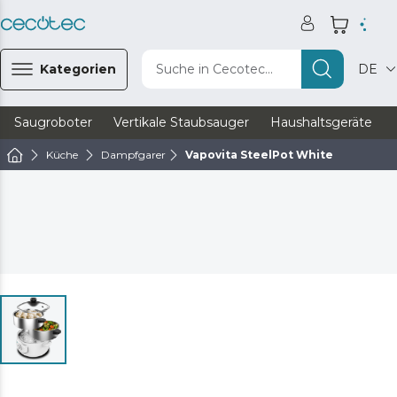
Kategorien
Suche in Cecotec...
DE
Saugroboter
Vertikale Staubsauger
Haushaltsgeräte
Küche
Dampfgarer
Vapovita SteelPot White