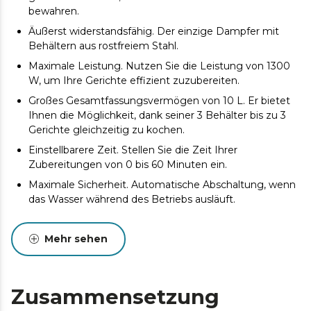
bewahren.
Äußerst widerstandsfähig. Der einzige Dampfer mit
Behältern aus rostfreiem Stahl.
Maximale Leistung. Nutzen Sie die Leistung von 1300
W, um Ihre Gerichte effizient zuzubereiten.
Großes Gesamtfassungsvermögen von 10 L. Er bietet
Ihnen die Möglichkeit, dank seiner 3 Behälter bis zu 3
Gerichte gleichzeitig zu kochen.
Einstellbarere Zeit. Stellen Sie die Zeit Ihrer
Zubereitungen von 0 bis 60 Minuten ein.
Maximale Sicherheit. Automatische Abschaltung, wenn
das Wasser während des Betriebs ausläuft.
Einfach zu reinigen. Antihaftbeschichtete Pfanne und
leicht zu reinigende Oberflächen.
Mehr sehen
Geeignet für große Zutaten. Der Dampfgarer hat einen
speziell entwickelten Deckel, der sich für das Garen
größerer Zutaten eignet.
Zusammensetzung