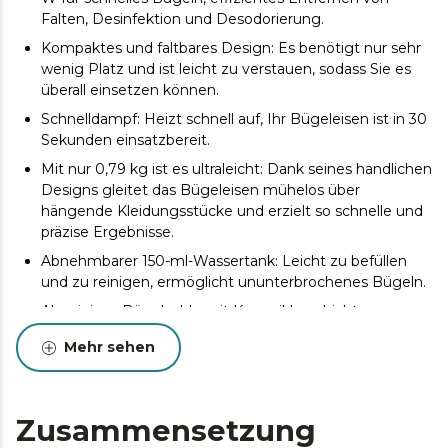
Falten, Desinfektion und Desodorierung.
Kompaktes und faltbares Design: Es benötigt nur sehr
wenig Platz und ist leicht zu verstauen, sodass Sie es
überall einsetzen können.
Schnelldampf: Heizt schnell auf, Ihr Bügeleisen ist in 30
Sekunden einsatzbereit.
Mit nur 0,79 kg ist es ultraleicht: Dank seines handlichen
Designs gleitet das Bügeleisen mühelos über
hängende Kleidungsstücke und erzielt so schnelle und
präzise Ergebnisse.
Abnehmbarer 150-ml-Wassertank: Leicht zu befüllen
und zu reinigen, ermöglicht ununterbrochenes Bügeln.
Aluminium-Bügelsohle mit Keramikbeschichtung:
Kratzfest und ultra-glatt für ein gleichmäßiges und
Mehr sehen
glattes Bügelergebnis.
1,9 m langes Kabel: Bietet mehr Bewegungsfreiheit,
ohne Ihre Reichweite beim Bügeln einzuschränken.
Zusammensetzung
Anwendung ohne Bügelbrett: Praktisches, schnelles