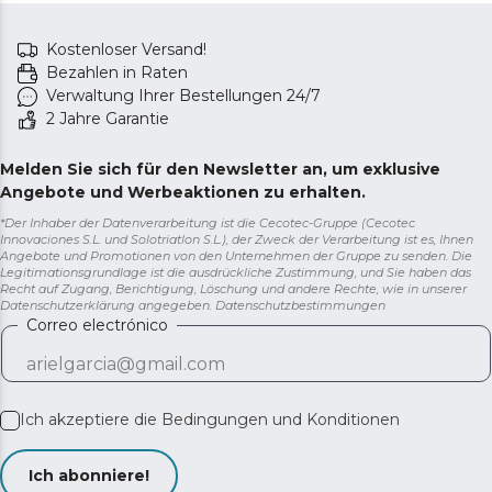
Kostenloser Versand!
Bezahlen in Raten
Verwaltung Ihrer Bestellungen 24/7
2 Jahre Garantie
Melden Sie sich für den Newsletter an, um exklusive
Angebote und Werbeaktionen zu erhalten.
*Der Inhaber der Datenverarbeitung ist die Cecotec-Gruppe (Cecotec
Innovaciones S.L. und Solotriatlon S.L.), der Zweck der Verarbeitung ist es, Ihnen
Angebote und Promotionen von den Unternehmen der Gruppe zu senden. Die
Legitimationsgrundlage ist die ausdrückliche Zustimmung, und Sie haben das
Recht auf Zugang, Berichtigung, Löschung und andere Rechte, wie in unserer
Datenschutzerklärung angegeben.
Datenschutzbestimmungen
Correo electrónico
Ich akzeptiere die
Bedingungen und Konditionen
Ich abonniere!