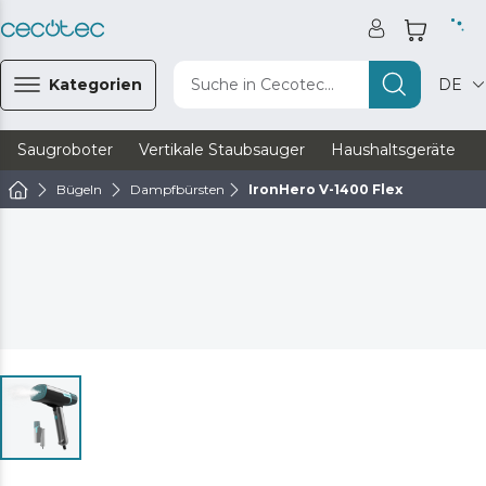
Kategorien
Suche in Cecotec...
DE
Saugroboter
Vertikale Staubsauger
Haushaltsgeräte
Bügeln
Dampfbürsten
IronHero V-1400 Flex