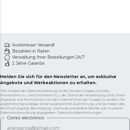
Kostenloser Versand!
Bezahlen in Raten
Verwaltung Ihrer Bestellungen 24/7
2 Jahre Garantie
Melden Sie sich für den Newsletter an, um exklusive
Angebote und Werbeaktionen zu erhalten.
*Der Inhaber der Datenverarbeitung ist die Cecotec-Gruppe (Cecotec
Innovaciones S.L. und Solotriatlon S.L.), der Zweck der Verarbeitung ist es, Ihnen
Angebote und Promotionen von den Unternehmen der Gruppe zu senden. Die
Legitimationsgrundlage ist die ausdrückliche Zustimmung, und Sie haben das
Recht auf Zugang, Berichtigung, Löschung und andere Rechte, wie in unserer
Datenschutzerklärung angegeben.
Datenschutzbestimmungen
Correo electrónico