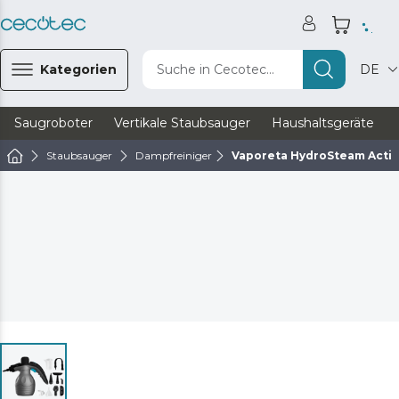
Kategorien
Suche in Cecotec...
DE
Saugroboter
Vertikale Staubsauger
Haushaltsgeräte
Staubsauger
Dampfreiniger
Vaporeta HydroSteam Acti