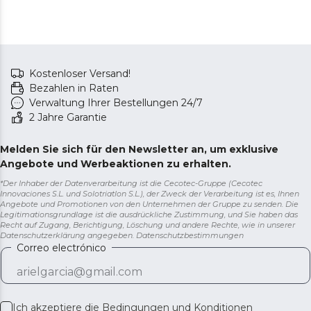
Kostenloser Versand!
Bezahlen in Raten
Verwaltung Ihrer Bestellungen 24/7
2 Jahre Garantie
Melden Sie sich für den Newsletter an, um exklusive
Angebote und Werbeaktionen zu erhalten.
*Der Inhaber der Datenverarbeitung ist die Cecotec-Gruppe (Cecotec
Innovaciones S.L. und Solotriatlon S.L.), der Zweck der Verarbeitung ist es, Ihnen
Angebote und Promotionen von den Unternehmen der Gruppe zu senden. Die
Legitimationsgrundlage ist die ausdrückliche Zustimmung, und Sie haben das
Recht auf Zugang, Berichtigung, Löschung und andere Rechte, wie in unserer
Datenschutzerklärung angegeben.
Datenschutzbestimmungen
Correo electrónico
Ich akzeptiere die
Bedingungen und Konditionen