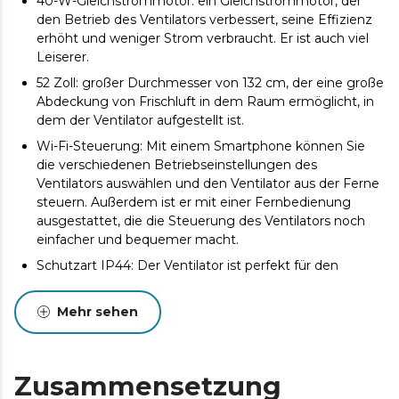
40-W-Gleichstrommotor: ein Gleichstrommotor, der
den Betrieb des Ventilators verbessert, seine Effizienz
erhöht und weniger Strom verbraucht. Er ist auch viel
Leiserer.
52 Zoll: großer Durchmesser von 132 cm, der eine große
Abdeckung von Frischluft in dem Raum ermöglicht, in
dem der Ventilator aufgestellt ist.
Wi-Fi-Steuerung: Mit einem Smartphone können Sie
die verschiedenen Betriebseinstellungen des
Ventilators auswählen und den Ventilator aus der Ferne
steuern. Außerdem ist er mit einer Fernbedienung
ausgestattet, die die Steuerung des Ventilators noch
einfacher und bequemer macht.
Schutzart IP44: Der Ventilator ist perfekt für den
Einsatz im Freien geeignet und verfügt über eine IP44-
Zertifizierung, die seine hohe Schutzart belegt, so dass
Mehr sehen
er sowohl im Freien als auch in Innenräumen
verwendet werden kann.
Timer bis zu 8 Stunden: Wählen Sie zwischen 1, 2, 4
Zusammensetzung
oder 8 Stunden Betriebsdauer. Danach schaltet sich