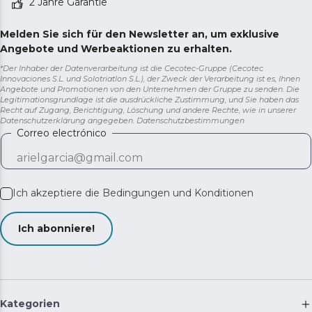
2 Jahre Garantie
Melden Sie sich für den Newsletter an, um exklusive
Angebote und Werbeaktionen zu erhalten.
*Der Inhaber der Datenverarbeitung ist die Cecotec-Gruppe (Cecotec
Innovaciones S.L. und Solotriatlon S.L.), der Zweck der Verarbeitung ist es, Ihnen
Angebote und Promotionen von den Unternehmen der Gruppe zu senden. Die
Legitimationsgrundlage ist die ausdrückliche Zustimmung, und Sie haben das
Recht auf Zugang, Berichtigung, Löschung und andere Rechte, wie in unserer
Datenschutzerklärung angegeben.
Datenschutzbestimmungen
Correo electrónico
Ich akzeptiere die
Bedingungen und Konditionen
Ich abonniere!
Kategorien