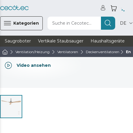
Kategorien
Suche in Cecotec...
DE
Saugroboter
Vertikale Staubsauger
Haushaltsgeräte
Ventilation/Heizung
Ventilatoren
Deckenventilatoren
Ene
Video ansehen