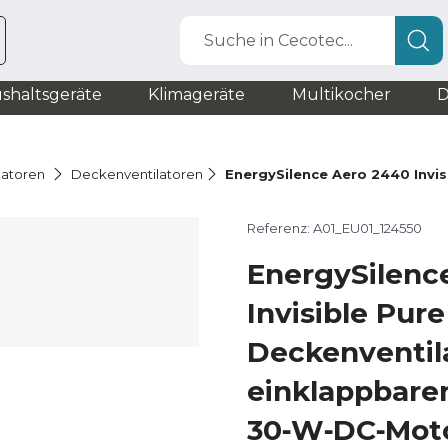
Suche in Cecotec...
shaltsgeräte
Klimageräte
Multikocher
D
latoren
Deckenventilatoren
EnergySilence Aero 2440 Invis
Referenz: A01_EU01_124550
EnergySilenc
Invisible Pure
Deckenventila
einklappbaren
30‑W‑DC‑Moto