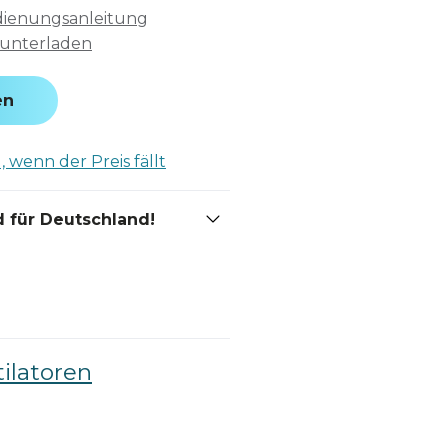
ienungsanleitung
unterladen
en
 wenn der Preis fällt
 für Deutschland!
ilatoren