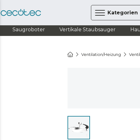
Kategorien
Saugroboter
Vertikale Staubsauger
Hau
Ventilation/Heizung
Venti