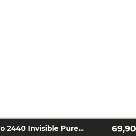
69,90
EnergySilence Aero 2440 Invisible Pure Steel