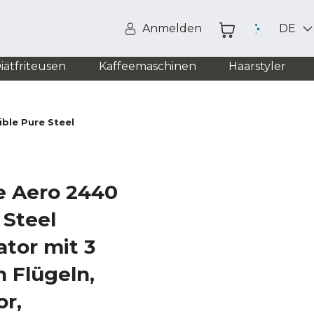
Anmelden
DE
iätfriteusen
Kaffeemaschinen
Haarstyler
ible Pure Steel
e Aero 2440
 Steel
tor mit 3
 Flügeln,
r,