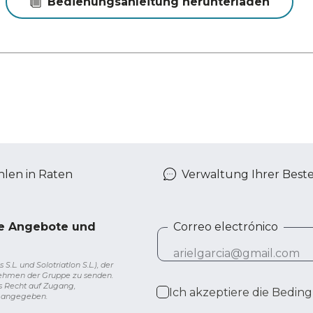
Bedienungsanleitung herunterladen
len in Raten
Verwaltung Ihrer Best
ve Angebote und
Correo electrónico
L. und Solotriatlon S.L.), der
nehmen der Gruppe zu senden.
s Recht auf Zugang,
Ich akzeptiere die
Beding
g angegeben.