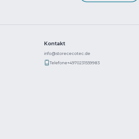
Kontakt
info@storececotec.de
Telefone
+4970231559983