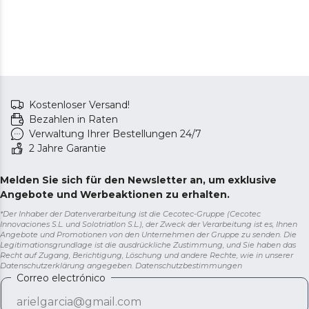
Kostenloser Versand!
Bezahlen in Raten
Verwaltung Ihrer Bestellungen 24/7
2 Jahre Garantie
Melden Sie sich für den Newsletter an, um exklusive
Angebote und Werbeaktionen zu erhalten.
*Der Inhaber der Datenverarbeitung ist die Cecotec-Gruppe (Cecotec
Innovaciones S.L. und Solotriatlon S.L.), der Zweck der Verarbeitung ist es, Ihnen
Angebote und Promotionen von den Unternehmen der Gruppe zu senden. Die
Legitimationsgrundlage ist die ausdrückliche Zustimmung, und Sie haben das
Recht auf Zugang, Berichtigung, Löschung und andere Rechte, wie in unserer
Datenschutzerklärung angegeben.
Datenschutzbestimmungen
Correo electrónico