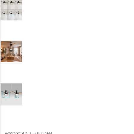
Referenz: A01_EU01_123461