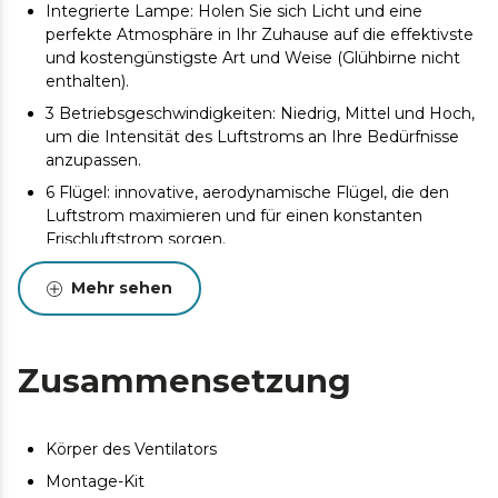
Integrierte Lampe: Holen Sie sich Licht und eine
perfekte Atmosphäre in Ihr Zuhause auf die effektivste
und kostengünstigste Art und Weise (Glühbirne nicht
enthalten).
3 Betriebsgeschwindigkeiten: Niedrig, Mittel und Hoch,
um die Intensität des Luftstroms an Ihre Bedürfnisse
anzupassen.
6 Flügel: innovative, aerodynamische Flügel, die den
Luftstrom maximieren und für einen konstanten
Frischluftstrom sorgen.
Elegantes Design: Passt perfekt zu Ihrer
Mehr sehen
Wohnungseinrichtung. Außerdem sind seine Klingen
vollständig reversibel und ermöglichen es Ihnen,
jederzeit zwischen seinen beiden Optionen zu wählen.
Zusammensetzung
Winter/Sommer: Der Ventilator ist mit einem
Motorumkehrsystem für Sommer-/Winterbetrieb
ausgestattet. Sie können wählen, ob Sie im Sommer
eine angenehme Brise haben möchten oder ob Sie in
Körper des Ventilators
der entgegengesetzten Richtung warme Luft nach
Montage-Kit
unten blasen möchten, um Ihr Heizsystem im Winter