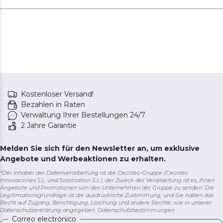
Kostenloser Versand!
Bezahlen in Raten
Verwaltung Ihrer Bestellungen 24/7
2 Jahre Garantie
Melden Sie sich für den Newsletter an, um exklusive
Angebote und Werbeaktionen zu erhalten.
*Der Inhaber der Datenverarbeitung ist die Cecotec-Gruppe (Cecotec
Innovaciones S.L. und Solotriatlon S.L.), der Zweck der Verarbeitung ist es, Ihnen
Angebote und Promotionen von den Unternehmen der Gruppe zu senden. Die
Legitimationsgrundlage ist die ausdrückliche Zustimmung, und Sie haben das
Recht auf Zugang, Berichtigung, Löschung und andere Rechte, wie in unserer
Datenschutzerklärung angegeben.
Datenschutzbestimmungen
Correo electrónico