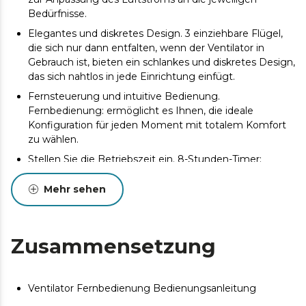
Bedürfnisse.
Elegantes und diskretes Design. 3 einziehbare Flügel,
die sich nur dann entfalten, wenn der Ventilator in
Gebrauch ist, bieten ein schlankes und diskretes Design,
das sich nahtlos in jede Einrichtung einfügt.
Fernsteuerung und intuitive Bedienung.
Fernbedienung: ermöglicht es Ihnen, die ideale
Konfiguration für jeden Moment mit totalem Komfort
zu wählen.
Stellen Sie die Betriebszeit ein. 8-Stunden-Timer:
Stellen Sie die gewünschte Zeit ein und machen Sie
sich keine Sorgen, der Ventilator schaltet sich von selbst
Mehr sehen
aus.
Effiziente Beleuchtung. Das integrierte LED-Licht
verbessert die Sichtbarkeit und schafft eine perfekte
Zusammensetzung
Atmosphäre.
Lichtstärke nach Maß. Dimmbares Licht mit 3 Stufen
zur Schaffung einer idealen Atmosphäre je nach den
Ventilator Fernbedienung Bedienungsanleitung
Bedürfnissen des jeweiligen Augenblicks.