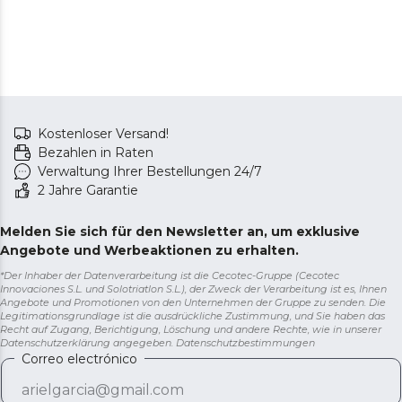
Kostenloser Versand!
Bezahlen in Raten
Verwaltung Ihrer Bestellungen 24/7
2 Jahre Garantie
Melden Sie sich für den Newsletter an, um exklusive
Angebote und Werbeaktionen zu erhalten.
*Der Inhaber der Datenverarbeitung ist die Cecotec-Gruppe (Cecotec
Innovaciones S.L. und Solotriatlon S.L.), der Zweck der Verarbeitung ist es, Ihnen
Angebote und Promotionen von den Unternehmen der Gruppe zu senden. Die
Legitimationsgrundlage ist die ausdrückliche Zustimmung, und Sie haben das
Recht auf Zugang, Berichtigung, Löschung und andere Rechte, wie in unserer
Datenschutzerklärung angegeben.
Datenschutzbestimmungen
Correo electrónico