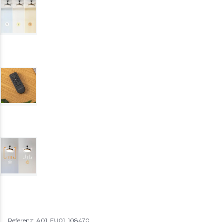
Referenz: A01_EU01_108470