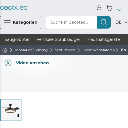
Kategorien
Suche in Cecotec...
DE
Saugroboter
Vertikale Staubsauger
Haushaltsgeräte
Ventilation/Heizung
Ventilatoren
Deckenventilatoren
Ene
Video ansehen