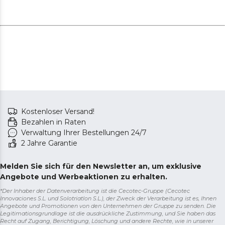
Kostenloser Versand!
Bezahlen in Raten
Verwaltung Ihrer Bestellungen 24/7
2 Jahre Garantie
Melden Sie sich für den Newsletter an, um exklusive
Angebote und Werbeaktionen zu erhalten.
*Der Inhaber der Datenverarbeitung ist die Cecotec-Gruppe (Cecotec
Innovaciones S.L. und Solotriatlon S.L.), der Zweck der Verarbeitung ist es, Ihnen
Angebote und Promotionen von den Unternehmen der Gruppe zu senden. Die
Legitimationsgrundlage ist die ausdrückliche Zustimmung, und Sie haben das
Recht auf Zugang, Berichtigung, Löschung und andere Rechte, wie in unserer