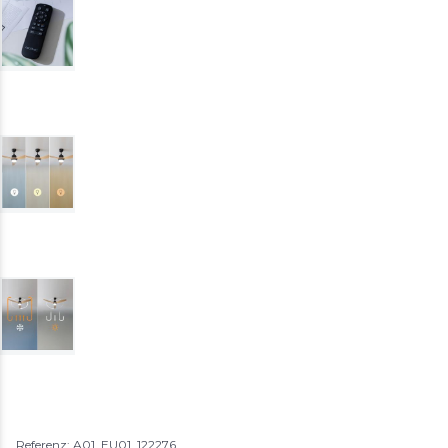
Referenz: A01_EU01_122276