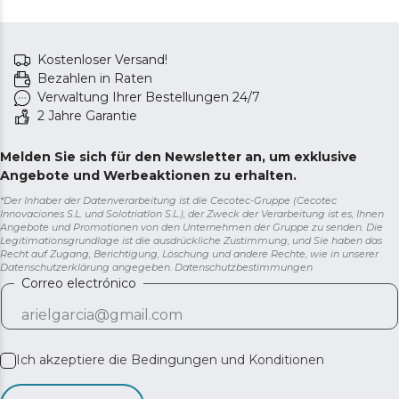
Kostenloser Versand!
Bezahlen in Raten
Verwaltung Ihrer Bestellungen 24/7
2 Jahre Garantie
Melden Sie sich für den Newsletter an, um exklusive
Angebote und Werbeaktionen zu erhalten.
*Der Inhaber der Datenverarbeitung ist die Cecotec-Gruppe (Cecotec
Innovaciones S.L. und Solotriatlon S.L.), der Zweck der Verarbeitung ist es, Ihnen
Angebote und Promotionen von den Unternehmen der Gruppe zu senden. Die
Legitimationsgrundlage ist die ausdrückliche Zustimmung, und Sie haben das
Recht auf Zugang, Berichtigung, Löschung und andere Rechte, wie in unserer
Datenschutzerklärung angegeben.
Datenschutzbestimmungen
Correo electrónico
Ich akzeptiere die
Bedingungen und Konditionen