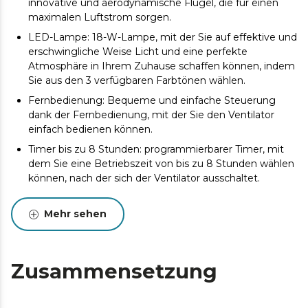
innovative und aerodynamische Flügel, die für einen
maximalen Luftstrom sorgen.
LED-Lampe: 18-W-Lampe, mit der Sie auf effektive und
erschwingliche Weise Licht und eine perfekte
Atmosphäre in Ihrem Zuhause schaffen können, indem
Sie aus den 3 verfügbaren Farbtönen wählen.
Fernbedienung: Bequeme und einfache Steuerung
dank der Fernbedienung, mit der Sie den Ventilator
einfach bedienen können.
Timer bis zu 8 Stunden: programmierbarer Timer, mit
dem Sie eine Betriebszeit von bis zu 8 Stunden wählen
können, nach der sich der Ventilator ausschaltet.
6 Geschwindigkeiten: Wählen Sie zwischen den 6
Betriebsgeschwindigkeiten und passen Sie die
Mehr sehen
Intensität des Luftstroms an Ihre Bedürfnisse an.
Winter/Sommer: Der Ventilator ist mit einem
Motorumkehrsystem für Sommer-/Winterbetrieb
Zusammensetzung
ausgestattet. In eine Richtung drehend, können Sie im
Sommer eine angenehme Brise genießen, in die
andere Richtung bläst der Ventilator warme Luft auf