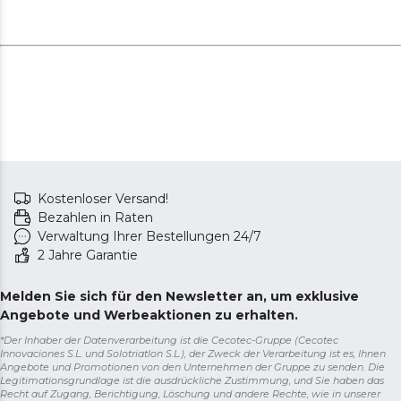
Kostenloser Versand!
Bezahlen in Raten
Verwaltung Ihrer Bestellungen 24/7
2 Jahre Garantie
Melden Sie sich für den Newsletter an, um exklusive
Angebote und Werbeaktionen zu erhalten.
*Der Inhaber der Datenverarbeitung ist die Cecotec-Gruppe (Cecotec
Innovaciones S.L. und Solotriatlon S.L.), der Zweck der Verarbeitung ist es, Ihnen
Angebote und Promotionen von den Unternehmen der Gruppe zu senden. Die
Legitimationsgrundlage ist die ausdrückliche Zustimmung, und Sie haben das
Recht auf Zugang, Berichtigung, Löschung und andere Rechte, wie in unserer