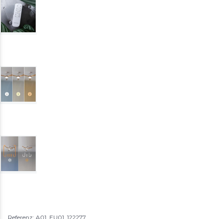
Referenz: A01_EU01_122277