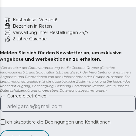
Kostenloser Versand!
Bezahlen in Raten
Verwaltung Ihrer Bestellungen 24/7
2 Jahre Garantie
Melden Sie sich für den Newsletter an, um exklusive
Angebote und Werbeaktionen zu erhalten.
*Der Inhaber der Datenverarbeitung ist die Cecotec-Gruppe (Cecotec
Innovaciones S.L. und Solotriatlon S.L.), der Zweck der Verarbeitung ist es, Ihnen
Angebote und Promotionen von den Unternehmen der Gruppe zu senden. Die
Legitimationsgrundlage ist die ausdrückliche Zustimmung, und Sie haben das
Recht auf Zugang, Berichtigung, Löschung und andere Rechte, wie in unserer
Datenschutzerklärung angegeben.
Datenschutzbestimmungen
Correo electrónico
Ich akzeptiere die
Bedingungen und Konditionen