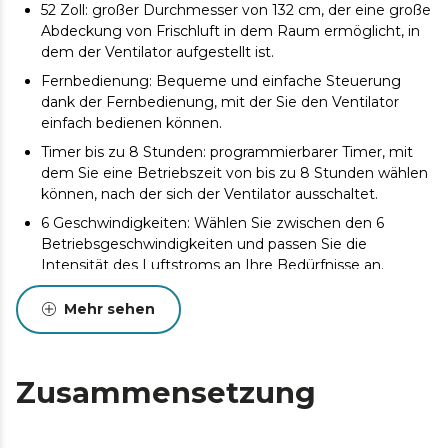
52 Zoll: großer Durchmesser von 132 cm, der eine große
Abdeckung von Frischluft in dem Raum ermöglicht, in
dem der Ventilator aufgestellt ist.
Fernbedienung: Bequeme und einfache Steuerung
dank der Fernbedienung, mit der Sie den Ventilator
einfach bedienen können.
Timer bis zu 8 Stunden: programmierbarer Timer, mit
dem Sie eine Betriebszeit von bis zu 8 Stunden wählen
können, nach der sich der Ventilator ausschaltet.
6 Geschwindigkeiten: Wählen Sie zwischen den 6
Betriebsgeschwindigkeiten und passen Sie die
Intensität des Luftstroms an Ihre Bedürfnisse an.
3 Flügel: absolut innovativ und aerodynamisch,
Mehr sehen
entwickelt, um den Luftstrom zu maximieren und
einen konstanten Frischluftstrom zu gewährleisten.
Winter/Sommer: Der Ventilator ist mit einem
Zusammensetzung
Motorumkehrsystem für Sommer-/Winterbetrieb
ausgestattet. In eine Richtung drehend, können Sie im
Sommer eine angenehme Brise genießen, in die