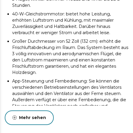
Stunden.
40-W-Gleichstrommotor: bietet hohe Leistung,
erhöhten Luftstrom und Kühlung, mit maximaler
Zuverlässigkeit und Haltbarkeit. Darüber hinaus
verbraucht er weniger Strom und arbeitet leise.
Großer Durchmesser von 52 Zoll (132 cm): erhöht die
Frischluftabdeckung im Raum. Das System besteht aus
3 völlig innovativen und aerodynamischen Flügel, die
den Luftstrom maximieren und einen konstanten
Frischluftstrom garantieren, und hat ein elegantes
Holzdesign.
App-Steuerung und Fernbedienung: Sie können die
verschiedenen Betriebseinstellungen des Ventilators
auswählen und den Ventilator aus der Ferne steuern.
Außerdem verfügt er über eine Fernbedienung, die die
Steuerung des Ventilators noch einfacher und
bequemer macht.
Mehr sehen
Schutzart IP44: Schutz gegen Wasser, daher ideal für
den Einsatz im Freien.