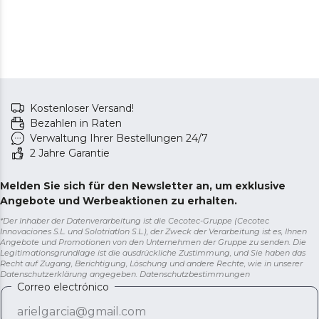
Kostenloser Versand!
Bezahlen in Raten
Verwaltung Ihrer Bestellungen 24/7
2 Jahre Garantie
Melden Sie sich für den Newsletter an, um exklusive
Angebote und Werbeaktionen zu erhalten.
*Der Inhaber der Datenverarbeitung ist die Cecotec-Gruppe (Cecotec
Innovaciones S.L. und Solotriatlon S.L.), der Zweck der Verarbeitung ist es, Ihnen
Angebote und Promotionen von den Unternehmen der Gruppe zu senden. Die
Legitimationsgrundlage ist die ausdrückliche Zustimmung, und Sie haben das
Recht auf Zugang, Berichtigung, Löschung und andere Rechte, wie in unserer
Datenschutzerklärung angegeben.
Datenschutzbestimmungen
Correo electrónico