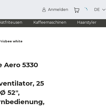
Anmelden
DE
iätfriteusen
Kaffeemaschinen
Haarstyler
Frisbee white
e Aero 5330
entilator, 25
Ø 52″,
ernbedienung,