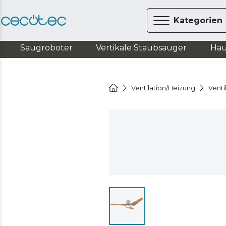
Kategorien
Saugroboter
Vertikale Staubsauger
Hau
Ventilation/Heizung
Venti