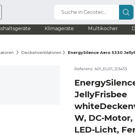
Suche in Cecotec...
shaltsgeräte
Klimageräte
Multikocher
D
latoren
Deckenventilatoren
EnergySilence Aero 5330 Jelly
Referenz: A01_EU01_123453
EnergySilenc
JellyFrisbee
whiteDeckenv
W, DC‑Motor, 
LED‑Licht, F