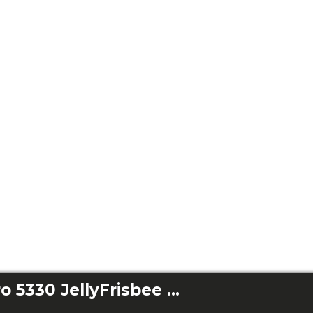
EnergySilence Aero 5330 JellyFrisbee white