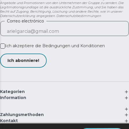
Angebote und Promotionen von den Unternehmen der Gruppe zu senden. Die
Legitimationsgrundlage ist die ausdrückliche Zustimmung, und Sie haben das
Recht auf Zugang, Berichtigung, Löschung und andere Rechte, wie in unserer
Datenschutzerklärung angegeben.
Datenschutzbestimmungen
Correo electrónico
Ich akzeptiere die
Bedingungen und Konditionen
Ich abonniere!
Kategorien
Information
Zahlungsmethoden
Kontakt
©
2026
Cecotec Innovaciones S.L. | RII-AEE: 5537