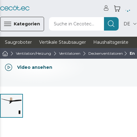
Kategorien
Suche in Cecotec...
DE
Saugroboter
Vertikale Staubsauger
Haushaltsgeräte
Ventilation/Heizung
Ventilatoren
Deckenventilatoren
Ene
Video ansehen