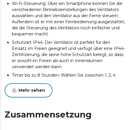
Wi-Fi-Steuerung: Über ein Smartphone können Sie die
verschiedenen Betriebseinstellungen des Ventilators
auswählen und den Ventilator aus der Ferne steuern.
Außerdem ist er mit einer Fernbedienung ausgestattet,
die die Steuerung des Ventilators noch einfacher und
bequemer macht.
Schutzart IP44: Der Ventilator ist perfekt für den
Einsatz im Freien geeignet und verfügt über eine IP44-
Zertifizierung, die seine hohe Schutzart belegt, so dass
er sowohl im Freien als auch in Innenräumen
verwendet werden kann.
Timer bis zu 8 Stunden: Wählen Sie zwischen 1, 2, 4
oder 8 Stunden Betriebsdauer. Danach schaltet sich
das Gebläse automatisch ab.
Mehr sehen
3 Flügel: Das System besteht aus 3 völlig innovativen
und aerodynamischen Flügel, die den Luftstrom
maximieren und einen konstanten Frischluftstrom
Zusammensetzung
gewährleisten.
6 Geschwindigkeiten: Wählen Sie zwischen den 6
Betriebsgeschwindigkeiten und passen Sie die