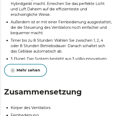
Hybridgerät macht. Erreichen Sie das perfekte Licht
und Luft Daheim auf die effizienteste und
erschwingliche Weise.
Außerdem ist er mit einer Fernbedienung ausgestattet,
die die Steuerung des Ventilators noch einfacher und
bequemer macht.
Timer bis zu 8 Stunden: Wählen Sie zwischen 1, 2, 4
oder 8 Stunden Betriebsdauer. Danach schaltet sich
das Gebläse automatisch ab.
3 Flügel: Das System besteht aus 3 völlig innovativen
und aerodynamischen Flügel, die den Luftstrom
maximieren und einen konstanten Frischluftstrom
Mehr sehen
gewährleisten.
6 Geschwindigkeiten: Wählen Sie zwischen den 6
Betriebsgeschwindigkeiten und passen Sie die
Zusammensetzung
Intensität des Luftstroms an Ihre Bedürfnisse an.
Winter/Sommer: Der Ventilator ist mit einem
Motorumkehrsystem für Sommer-/Winterbetrieb
Körper des Ventilators
ausgestattet. In eine Richtung drehend, können Sie im
Fernbedienung