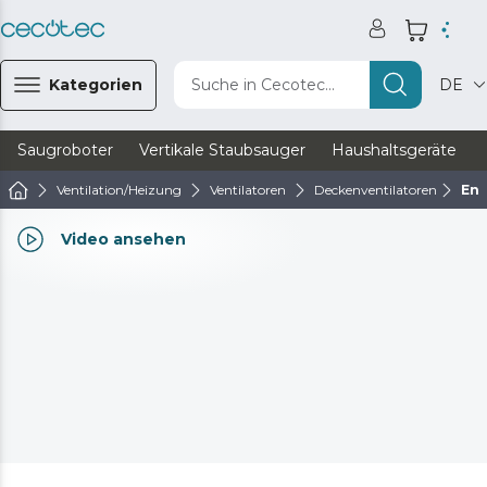
Kategorien
Suche in Cecotec...
DE
Saugroboter
Vertikale Staubsauger
Haushaltsgeräte
Ventilation/Heizung
Ventilatoren
Deckenventilatoren
Ene
Video ansehen