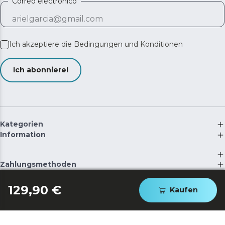
Correo electrónico
Ich akzeptiere die
Bedingungen und Konditionen
Ich abonniere!
Kategorien
Information
Zahlungsmethoden
Kontakt
©
2026
Cecotec Innovaciones S.L. | RII-AEE: 5537
129,90 €
Kaufen