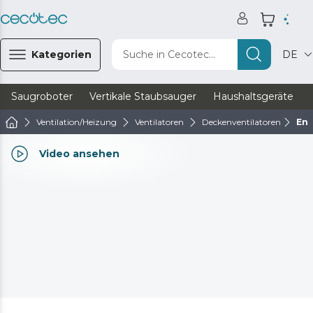
Kategorien
Suche in Cecotec...
DE
Saugroboter
Vertikale Staubsauger
Haushaltsgeräte
Ventilation/Heizung
Ventilatoren
Deckenventilatoren
Ene
Video ansehen