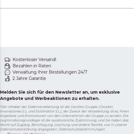
Kostenloser Versand!
Bezahlen in Raten
Verwaltung Ihrer Bestellungen 24/7
2 Jahre Garantie
Melden Sie sich für den Newsletter an, um exklusive
Angebote und Werbeaktionen zu erhalten.
*Der Inhaber der Datenverarbeitung ist die Cecotec-Gruppe (Cecotec
Innovaciones S.L. und Solotriatlon S.L.), der Zweck der Verarbeitung ist es, Ihnen
Angebote und Promotionen von den Unternehmen der Gruppe zu senden. Die
Legitimationsgrundlage ist die ausdrückliche Zustimmung, und Sie haben das
Recht auf Zugang, Berichtigung, Löschung und andere Rechte, wie in unserer
Datenschutzerklärung angegeben.
Datenschutzbestimmungen