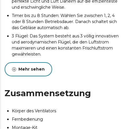
perfekte Licht und Luft Daheim auf die effizienteste
und erschwingliche Weise.
Timer bis zu 8 Stunden: Wählen Sie zwischen 1, 2, 4
oder 8 Stunden Betriebsdauer. Danach schaltet sich
das Gebläse automatisch ab.
3 Flügel: Das System besteht aus 3 völlig innovativen
und aerodynamischen Flügel, die den Luftstrom
maximieren und einen konstanten Frischluftstrom
gewährleisten.
6 Geschwindigkeiten: Wählen Sie zwischen den 6
Betriebsgeschwindigkeiten und passen Sie die
Mehr sehen
Intensität des Luftstroms an Ihre Bedürfnisse an.
Winter/Sommer: Der Ventilator ist mit einem
Motorumkehrsystem für Sommer-/Winterbetrieb
Zusammensetzung
ausgestattet. In eine Richtung drehend, können Sie im
Sommer eine angenehme Brise genießen, in die
andere Richtung bläst der Ventilator warme Luft auf
Körper des Ventilators
den Boden und ergänzt im Winter Ihr Heizsystem.
Fernbedienung
Montage-Kit