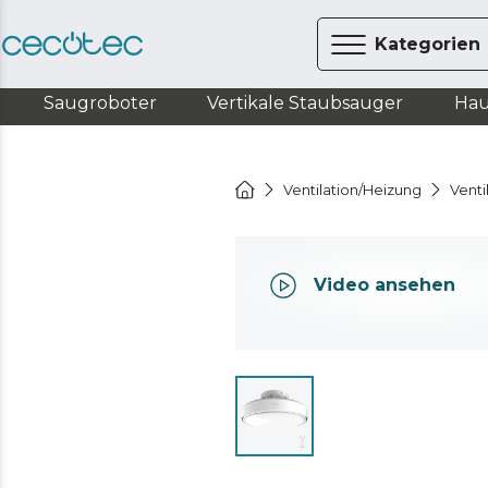
Kategorien
Saugroboter
Vertikale Staubsauger
Hau
Ventilation/Heizung
Venti
Video ansehen