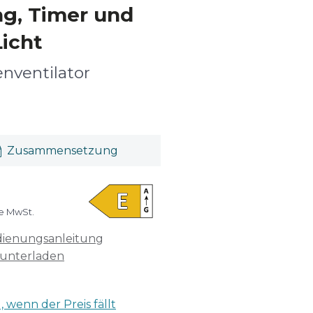
g, Timer und
icht
enventilator
Zusammensetzung
ve MwSt.
ienungsanleitung
unterladen
 wenn der Preis fällt