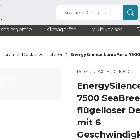
Suche in Cecotec...
shaltsgeräte
Klimageräte
Multikocher
D
latoren
Deckenventilatoren
EnergySilence LampAero 750
Referenz: A01_EU01_108202
EnergySilenc
7500 SeaBree
flügelloser D
mit 6
Geschwindigk