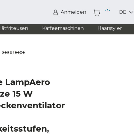
Anmelden
DE
iätfriteusen
Kaffeemaschinen
Haarstyler
0 SeaBreeze
e LampAero
ze 15 W
eckenventilator
eitsstufen,