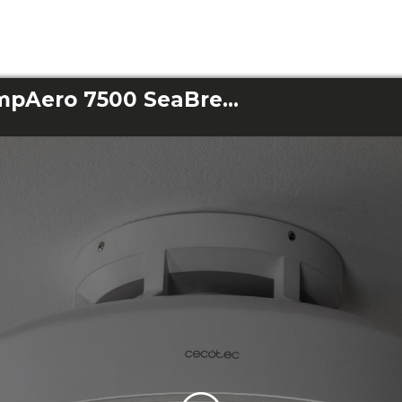
EnergySilence LampAero 7500 SeaBreeze