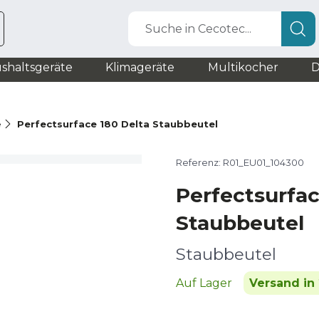
Suche in Cecotec...
shaltsgeräte
Klimageräte
Multikocher
D
e
Perfectsurface 180 Delta Staubbeutel
Referenz: R01_EU01_104300
Perfectsurfac
Staubbeutel
Staubbeutel
Auf Lager
Versand in 