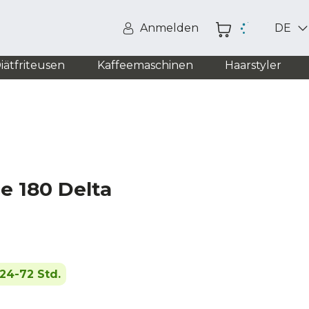
Anmelden
DE
iätfriteusen
Kaffeemaschinen
Haarstyler
e 180 Delta
24-72 Std.