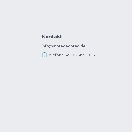
Kontakt
info@storececotec.de
Telefone
+4970231559983