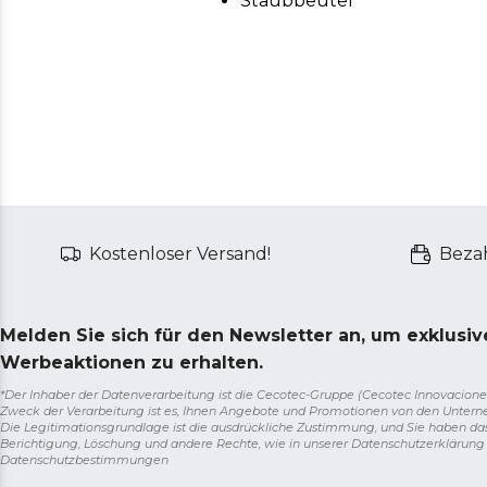
Staubbeutel
Kostenloser Versand!
Bezah
Melden Sie sich für den Newsletter an, um exklusi
Werbeaktionen zu erhalten.
*Der Inhaber der Datenverarbeitung ist die Cecotec-Gruppe (Cecotec Innovaciones S.
Zweck der Verarbeitung ist es, Ihnen Angebote und Promotionen von den Unter
Die Legitimationsgrundlage ist die ausdrückliche Zustimmung, und Sie haben da
Berichtigung, Löschung und andere Rechte, wie in unserer Datenschutzerklärun
Datenschutzbestimmungen