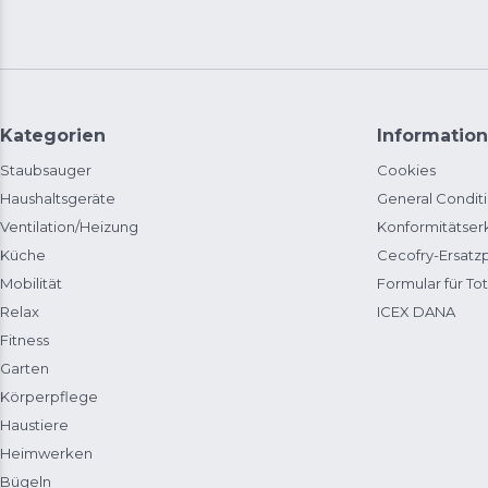
Kategorien
Information
Staubsauger
Cookies
Haushaltsgeräte
General Condit
Ventilation/Heizung
Konformitätser
Küche
Cecofry-Ersat
Mobilität
Formular für Tot
Relax
ICEX DANA
Fitness
Garten
Körperpflege
Haustiere
Heimwerken
Bügeln