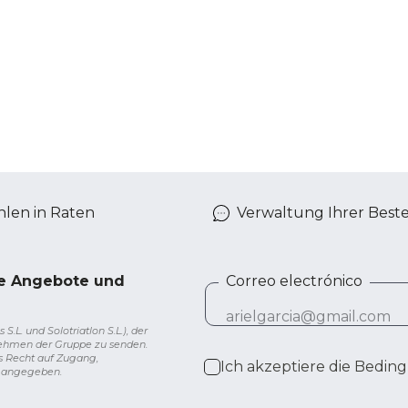
len in Raten
Verwaltung Ihrer Best
ve Angebote und
Correo electrónico
L. und Solotriatlon S.L.), der
nehmen der Gruppe zu senden.
s Recht auf Zugang,
Ich akzeptiere die
Beding
g angegeben.