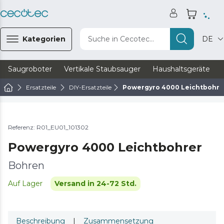
Kategorien
Suche in Cecotec...
DE
Saugroboter
Vertikale Staubsauger
Haushaltsgeräte
Ersatzteile
DIY-Ersatzteile
Powergyro 4000 Leichtbohre
Referenz: R01_EU01_101302
Powergyro 4000 Leichtbohrer
Bohren
Auf Lager
Versand in 24-72 Std.
Beschreibung
|
Zusammensetzung