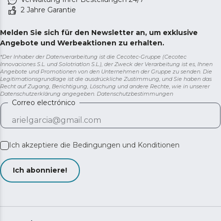
2 Jahre Garantie
Melden Sie sich für den Newsletter an, um exklusive
Angebote und Werbeaktionen zu erhalten.
*Der Inhaber der Datenverarbeitung ist die Cecotec-Gruppe (Cecotec
Innovaciones S.L. und Solotriatlon S.L.), der Zweck der Verarbeitung ist es, Ihnen
Angebote und Promotionen von den Unternehmen der Gruppe zu senden. Die
Legitimationsgrundlage ist die ausdrückliche Zustimmung, und Sie haben das
Recht auf Zugang, Berichtigung, Löschung und andere Rechte, wie in unserer
Datenschutzerklärung angegeben.
Datenschutzbestimmungen
Correo electrónico
Ich akzeptiere die
Bedingungen und Konditionen
Ich abonniere!