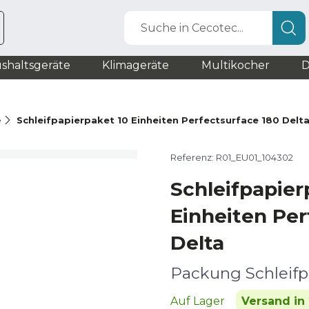
Suche in Cecotec...
shaltsgeräte
Klimageräte
Multikocher
D
e
Schleifpapierpaket 10 Einheiten Perfectsurface 180 Delt
Referenz: R01_EU01_104302
Schleifpapie
Einheiten Per
Delta
Packung Schleifp
Auf Lager
Versand in 