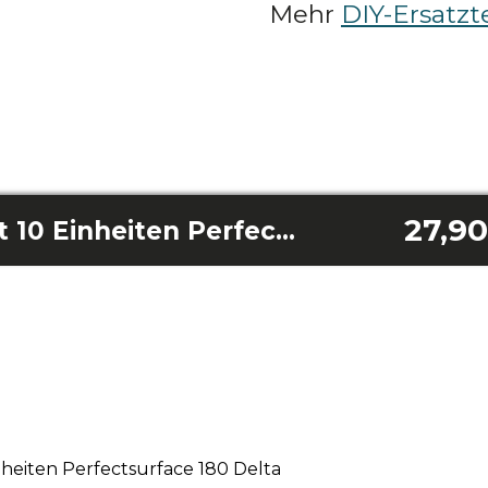
Mehr
DIY-Ersatzte
27,90
Schleifpapierpaket 10 Einheiten Perfectsurface 180 Delta
heiten Perfectsurface 180 Delta