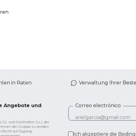
eren
len in Raten
Verwaltung Ihrer Best
ve Angebote und
Correo electrónico
L. und Solotriatlon S.L.), der
nehmen der Gruppe zu senden.
s Recht auf Zugang,
Ich akzeptiere die
Beding
g angegeben.