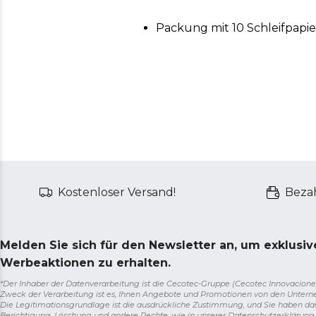
Packung mit 10 Schleifpapi
Kostenloser Versand!
Bezah
Melden Sie sich für den Newsletter an, um exklusi
Werbeaktionen zu erhalten.
*Der Inhaber der Datenverarbeitung ist die Cecotec-Gruppe (Cecotec Innovaciones S.
Zweck der Verarbeitung ist es, Ihnen Angebote und Promotionen von den Unter
Die Legitimationsgrundlage ist die ausdrückliche Zustimmung, und Sie haben da
Berichtigung, Löschung und andere Rechte, wie in unserer Datenschutzerklärun