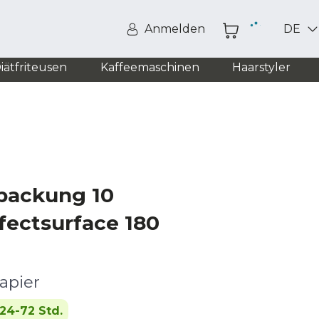
Anmelden
DE
iätfriteusen
Kaffeemaschinen
Haarstyler
a
rpackung 10
fectsurface 180
apier
24-72 Std.