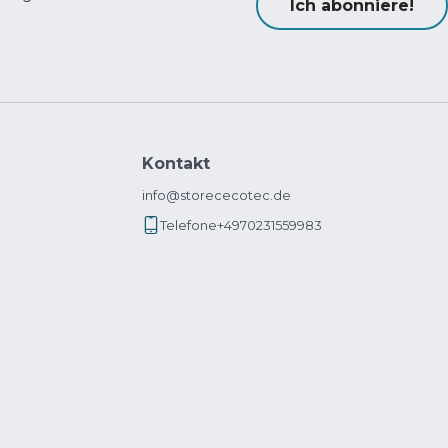
Ich abonniere!
Kontakt
info@storececotec.de
Telefone
+4970231559983