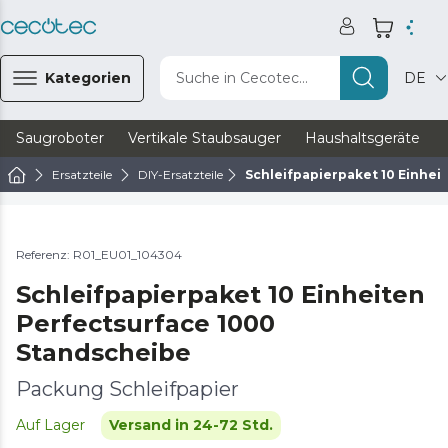
Kategorien
Suche in Cecotec...
DE
Saugroboter
Vertikale Staubsauger
Haushaltsgeräte
Ersatzteile
DIY-Ersatzteile
Schleifpapierpaket 10 Einhei
Referenz: R01_EU01_104304
Schleifpapierpaket 10 Einheiten
Perfectsurface 1000
Standscheibe
Packung Schleifpapier
Auf Lager
Versand in 24-72 Std.