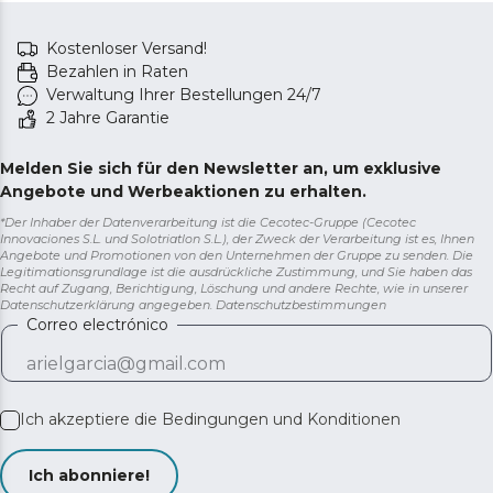
Kostenloser Versand!
Bezahlen in Raten
Verwaltung Ihrer Bestellungen 24/7
2 Jahre Garantie
Melden Sie sich für den Newsletter an, um exklusive
Angebote und Werbeaktionen zu erhalten.
*Der Inhaber der Datenverarbeitung ist die Cecotec-Gruppe (Cecotec
Innovaciones S.L. und Solotriatlon S.L.), der Zweck der Verarbeitung ist es, Ihnen
Angebote und Promotionen von den Unternehmen der Gruppe zu senden. Die
Legitimationsgrundlage ist die ausdrückliche Zustimmung, und Sie haben das
Recht auf Zugang, Berichtigung, Löschung und andere Rechte, wie in unserer
Datenschutzerklärung angegeben.
Datenschutzbestimmungen
Correo electrónico
Ich akzeptiere die
Bedingungen und Konditionen
Ich abonniere!