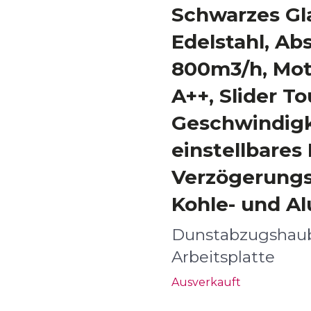
Schwarzes Gl
Edelstahl, A
800m3/h, Mot
A++, Slider To
Geschwindigk
einstellbares
Verzögerungs
Kohle- und Al
Dunstabzugshaub
Arbeitsplatte
Ausverkauft