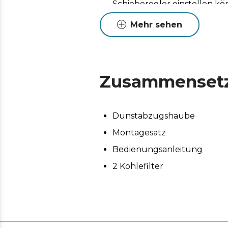
Schieberegler einstellen kö
8 Geschwindigkeitsstufen: Pa
Mehr sehen
starker Absaugung.
Das in der Intensität einste
dem Sie das perfekte Ambie
Zusammenset
Kohlefilter inklusive. Halt
effektiv absorbieren.
5-Schicht-Aluminiumfilter so
Dunstabzugshaube
und leicht zu reinigen sind.
Montagesatz
Bedienungsanleitung
2 Kohlefilter