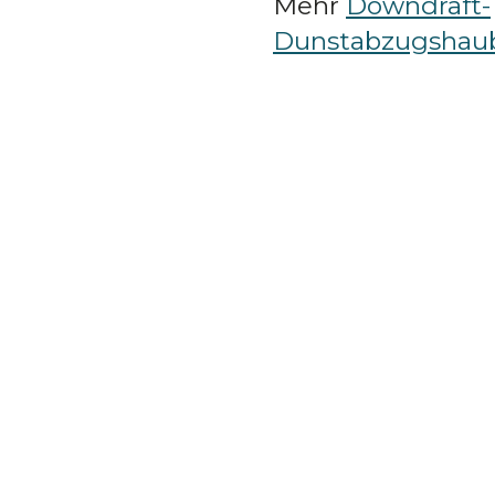
Mehr
Downdraft-
Dunstabzugshau