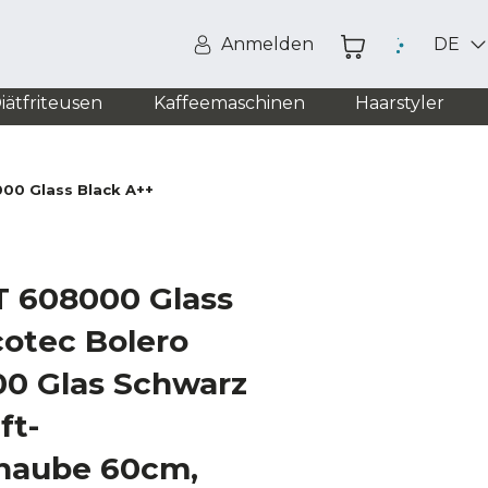
Anmelden
DE
iätfriteusen
Kaffeemaschinen
Haarstyler
000 Glass Black A++
T 608000 Glass
cotec Bolero
00 Glas Schwarz
ft-
haube 60cm,