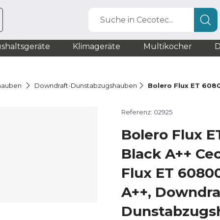
Suche in Cecotec...
shaltsgeräte
Klimageräte
Multikocher
D
hauben
Downdraft-Dunstabzugshauben
Bolero Flux ET 608
Referenz: 02925
Bolero Flux E
Black A++ Ce
Flux ET 6080
A++, Downdra
Dunstabzugs