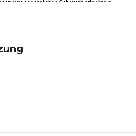
nnen, was den täglichen Gebrauch erleichtert.
ssen Sie die Absaugleistung an Ihre Bedürfnisse an, von 
llbare LED-Licht erhellt Ihren Küchenbereich mit seinem 
nte für jede Gelegenheit schaffen können.
zung
en Sie Ihre Küchenluft sauber und geruchsfrei mit Kohle
rgen für eine optimale Filtration mit ihren Aluminiumfilt