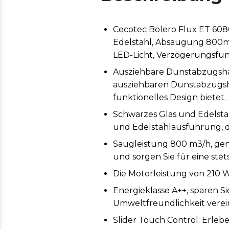
Cecotec Bolero Flux ET 60
Edelstahl, Absaugung 800m3/
LED-Licht, Verzögerungsfunk
Ausziehbare Dunstabzugshaub
ausziehbaren Dunstabzugshau
funktionelles Design bietet.
Schwarzes Glas und Edelstah
und Edelstahlausführung, di
Saugleistung 800 m3/h, gen
und sorgen Sie für eine st
Die Motorleistung von 210 W
Energieklasse A++, sparen S
Umweltfreundlichkeit verei
Slider Touch Control: Erleb