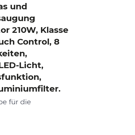
as und
bsaugung
or 210W, Klasse
uch Control, 8
eiten,
 LED-Licht,
funktion,
uminiumfilter.
e für die