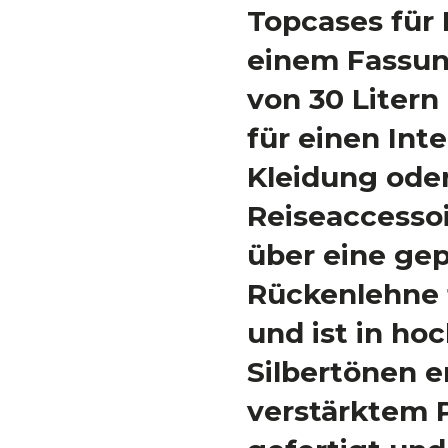
Topcases für 
einem Fassu
von 30 Litern 
für einen Int
Kleidung ode
Reiseaccessoi
über eine gep
Rückenlehne 
und ist in ho
Silbertönen er
verstärktem 