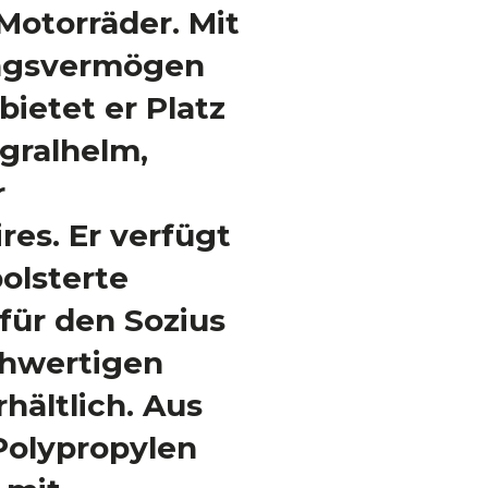
Motorräder. Mit
ngsvermögen
bietet er Platz
egralhelm,
r
res. Er verfügt
olsterte
für den Sozius
chwertigen
hältlich. Aus
Polypropylen