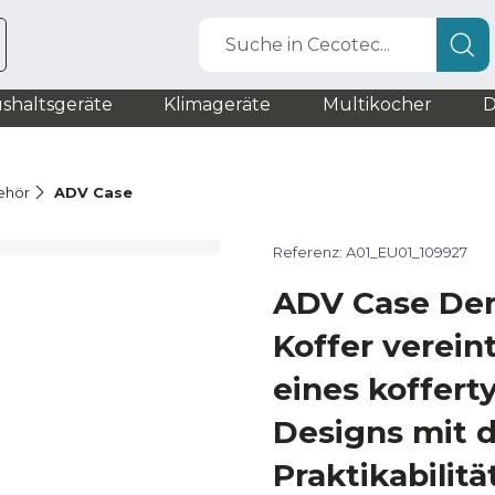
Suche in Cecotec...
shaltsgeräte
Klimageräte
Multikocher
D
ehör
ADV Case
Referenz: A01_EU01_109927
ADV Case Der
Koffer verein
eines koffert
Designs mit 
Praktikabilitä