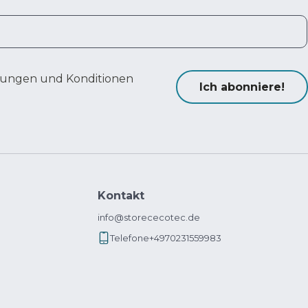
ungen und Konditionen
Ich abonniere!
Kontakt
info@storececotec.de
Telefone
+4970231559983