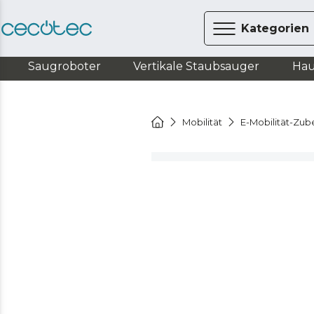
Kategorien
Saugroboter
Vertikale Staubsauger
Hau
Mobilität
E-Mobilität-Zub