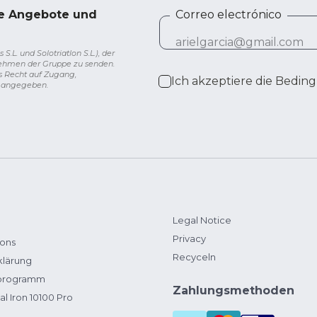
ve Angebote und
Correo electrónico
L. und Solotriatlon S.L.), der
nehmen der Gruppe zu senden.
s Recht auf Zugang,
Ich akzeptiere die
Beding
g angegeben.
Legal Notice
Privacy
ions
Recyceln
klärung
zprogramm
Zahlungsmethoden
al Iron 10100 Pro