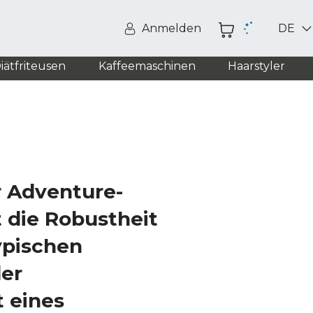
Anmelden
DE
iätfriteusen
Kaffeemaschinen
Haarstyler
 Adventure-
t die Robustheit
ypischen
der
t eines