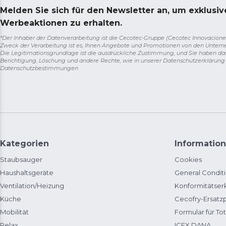
Melden Sie sich für den Newsletter an, um exklusi
Werbeaktionen zu erhalten.
*Der Inhaber der Datenverarbeitung ist die Cecotec-Gruppe (Cecotec Innovaciones S.
Zweck der Verarbeitung ist es, Ihnen Angebote und Promotionen von den Unter
Die Legitimationsgrundlage ist die ausdrückliche Zustimmung, und Sie haben da
Berichtigung, Löschung und andere Rechte, wie in unserer Datenschutzerklärun
Datenschutzbestimmungen
Kategorien
Information
Staubsauger
Cookies
Haushaltsgeräte
General Condit
Ventilation/Heizung
Konformitätser
Küche
Cecofry-Ersat
Mobilität
Formular für Tot
Relax
ICEX DANA