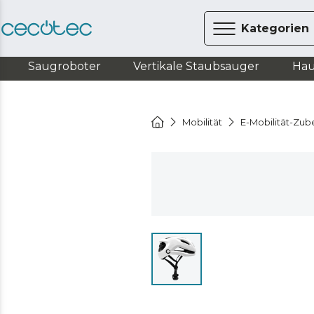
Kategorien
Saugroboter
Vertikale Staubsauger
Hau
Mobilität
E-Mobilität-Zub