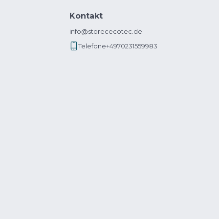
Kontakt
info@storececotec.de
Telefone
+4970231559983