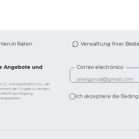
len in Raten
Verwaltung Ihrer Best
ve Angebote und
Correo electrónico
L. und Solotriatlon S.L.), der
nehmen der Gruppe zu senden.
s Recht auf Zugang,
Ich akzeptiere die
Beding
g angegeben.