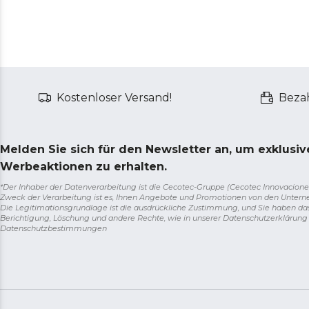
Kostenloser Versand!
Bezah
Melden Sie sich für den Newsletter an, um exklusi
Werbeaktionen zu erhalten.
*Der Inhaber der Datenverarbeitung ist die Cecotec-Gruppe (Cecotec Innovaciones S.
Zweck der Verarbeitung ist es, Ihnen Angebote und Promotionen von den Unter
Die Legitimationsgrundlage ist die ausdrückliche Zustimmung, und Sie haben da
Berichtigung, Löschung und andere Rechte, wie in unserer Datenschutzerklärun
Datenschutzbestimmungen