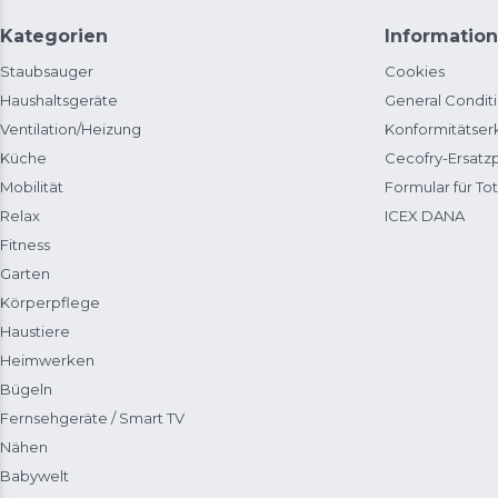
Kategorien
Information
Staubsauger
Cookies
Haushaltsgeräte
General Condit
Ventilation/Heizung
Konformitätser
Küche
Cecofry-Ersat
Mobilität
Formular für Tot
Relax
ICEX DANA
Fitness
Garten
Körperpflege
Haustiere
Heimwerken
Bügeln
Fernsehgeräte / Smart TV
Nähen
Babywelt