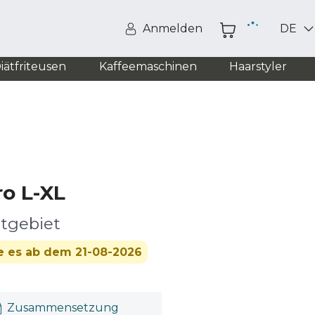
Anmelden
DE
iätfriteusen
Kaffeemaschinen
Haarstyler
ro L-XL
dtgebiet
ie es ab dem 21-08-2026
Zusammensetzung