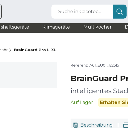
Suche in Cecotec...
shaltsgeräte
Klimageräte
Multikocher
D
ehör
BrainGuard Pro L-XL
Referenz: A01_EU01_122515
BrainGuard P
intelligentes Sta
Auf Lager
Erhalten S
Beschreibung
|