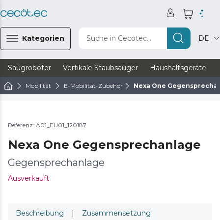
Kategorien
Suche in Cecotec...
DE
Saugroboter
Vertikale Staubsauger
Haushaltsgeräte
Mobilität
E-Mobilität-Zubehör
Nexa One Gegensprecha
Referenz: A01_EU01_120187
Nexa One Gegensprechanlage
Gegensprechanlage
Ausverkauft
Beschreibung
|
Zusammensetzung