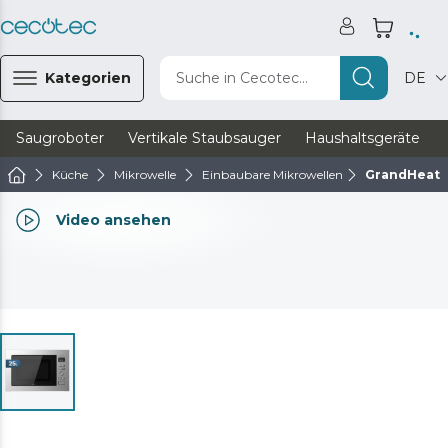
Kategorien
Suche in Cecotec...
DE
Saugroboter
Vertikale Staubsauger
Haushaltsgeräte
Küche
Mikrowelle
Einbaubare Mikrowellen
GrandHeat 2
Video ansehen