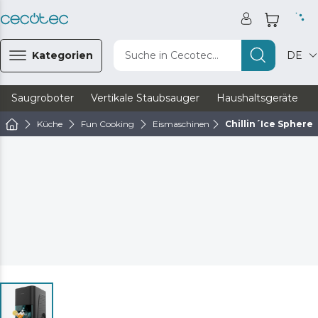
Kategorien
Suche in Cecotec...
DE
Saugroboter
Vertikale Staubsauger
Haushaltsgeräte
Küche
Fun Cooking
Eismaschinen
Chillin´Ice Sphere