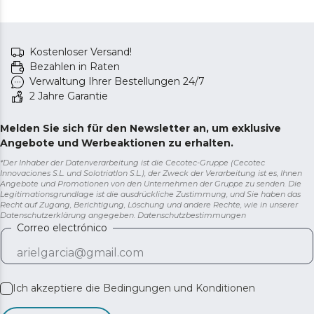
Kostenloser Versand!
Bezahlen in Raten
Verwaltung Ihrer Bestellungen 24/7
2 Jahre Garantie
Melden Sie sich für den Newsletter an, um exklusive
Angebote und Werbeaktionen zu erhalten.
*Der Inhaber der Datenverarbeitung ist die Cecotec-Gruppe (Cecotec
Innovaciones S.L. und Solotriatlon S.L.), der Zweck der Verarbeitung ist es, Ihnen
Angebote und Promotionen von den Unternehmen der Gruppe zu senden. Die
Legitimationsgrundlage ist die ausdrückliche Zustimmung, und Sie haben das
Recht auf Zugang, Berichtigung, Löschung und andere Rechte, wie in unserer
Datenschutzerklärung angegeben.
Datenschutzbestimmungen
Correo electrónico
Ich akzeptiere die
Bedingungen und Konditionen