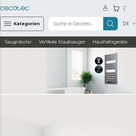
Kategorien
Suche in Cecotec...
DE
Saugroboter
Vertikale Staubsauger
Haushaltsgeräte