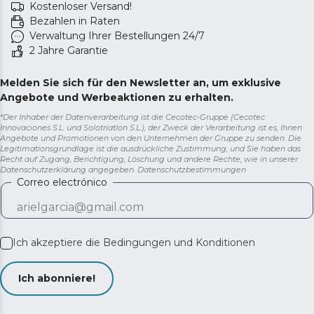
Kostenloser Versand!
Bezahlen in Raten
Verwaltung Ihrer Bestellungen 24/7
2 Jahre Garantie
Melden Sie sich für den Newsletter an, um exklusive
Angebote und Werbeaktionen zu erhalten.
*Der Inhaber der Datenverarbeitung ist die Cecotec-Gruppe (Cecotec
Innovaciones S.L. und Solotriatlon S.L.), der Zweck der Verarbeitung ist es, Ihnen
Angebote und Promotionen von den Unternehmen der Gruppe zu senden. Die
Legitimationsgrundlage ist die ausdrückliche Zustimmung, und Sie haben das
Recht auf Zugang, Berichtigung, Löschung und andere Rechte, wie in unserer
Datenschutzerklärung angegeben.
Datenschutzbestimmungen
Correo electrónico
Ich akzeptiere die
Bedingungen und Konditionen
Ich abonniere!