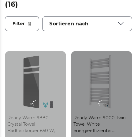
(16)
Filter
Ready Warm 9880
Ready Warm 9000 Twin
Crystal Towel
Towel White
Badheizkörper 850 W,
energieeffizienter