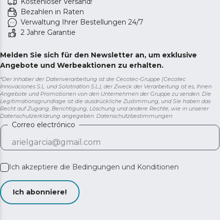
Kostenloser Versand!
Bezahlen in Raten
Verwaltung Ihrer Bestellungen 24/7
2 Jahre Garantie
Melden Sie sich für den Newsletter an, um exklusive
Angebote und Werbeaktionen zu erhalten.
*Der Inhaber der Datenverarbeitung ist die Cecotec-Gruppe (Cecotec
Innovaciones S.L. und Solotriatlon S.L.), der Zweck der Verarbeitung ist es, Ihnen
Angebote und Promotionen von den Unternehmen der Gruppe zu senden. Die
Legitimationsgrundlage ist die ausdrückliche Zustimmung, und Sie haben das
Recht auf Zugang, Berichtigung, Löschung und andere Rechte, wie in unserer
Datenschutzerklärung angegeben.
Datenschutzbestimmungen
Correo electrónico
Ich akzeptiere die
Bedingungen und Konditionen
Ich abonniere!