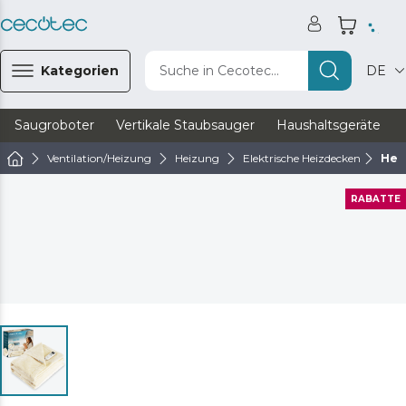
Kategorien
Suche in Cecotec...
DE
Saugroboter
Vertikale Staubsauger
Haushaltsgeräte
Ventilation/Heizung
Heizung
Elektrische Heizdecken
Hea
RABATTE