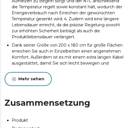
Aufheizen zu Beginn sorgt und der NTC anschließend
die Temperatur regelt sowie konstant hält, wodurch der
Energieverbrauch nach Erreichen der gewünschten
Temperatur gesenkt wird. 4. Zudem wird eine längere
Lebensdauer erreicht, da die präzise Regelung sowohl
zur erhöhten Sicherheit beiträgt als auch die
Produktlebensdauer verlängert.
Dank seiner Größe von 200 x 180 cm für große Flächen
erreichen Sie auch in Einzelbetten einen angenehmen
Komfort. Außerdem ist es mit einem extra langen Kabel
ausgestattet, damit Sie sich leicht bewegen und
bequem liegen können. Material: Frannel 220 gr. Großer
Wirkungsbereich.
Mehr sehen
Sie passt sich Ihren Bedürfnissen an. Sie ermöglicht
Ihnen, die benötigte Wärme an jede Gegebenheit und
Ihre individuellen Bedürfnisse anzupassen, für eine
Zusammensetzung
totale Entspannung. Außerdem verfügt sie über einen
Timer, damit Sie Ihr Erlebnis ganz individuell gestalten
können. 10 Temperaturstufen.
Produkt
Optimale Performance. 130 W Leistung für perfekten
Betrieb.