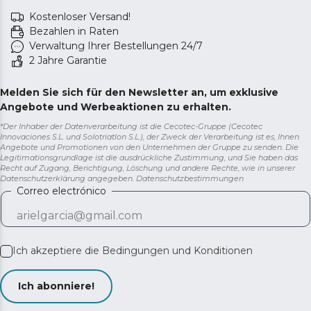
Kostenloser Versand!
Bezahlen in Raten
Verwaltung Ihrer Bestellungen 24/7
2 Jahre Garantie
Melden Sie sich für den Newsletter an, um exklusive
Angebote und Werbeaktionen zu erhalten.
*Der Inhaber der Datenverarbeitung ist die Cecotec-Gruppe (Cecotec
Innovaciones S.L. und Solotriatlon S.L.), der Zweck der Verarbeitung ist es, Ihnen
Angebote und Promotionen von den Unternehmen der Gruppe zu senden. Die
Legitimationsgrundlage ist die ausdrückliche Zustimmung, und Sie haben das
Recht auf Zugang, Berichtigung, Löschung und andere Rechte, wie in unserer
Datenschutzerklärung angegeben.
Datenschutzbestimmungen
Correo electrónico
Ich akzeptiere die
Bedingungen und Konditionen
Ich abonniere!