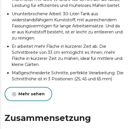
Leistung für effizientes und müheloses Mähen bietet.
Ununterbrochene Arbeit. 30-Liter-Tank aus
widerstandsfähigem Kunststoff, mit ausreichendem
Fassungsvermögen für lange Arbeitseinsätze. Und da
er aus Kunststoff besteht, ist er leicht zu entleeren und
zu reinigen.
Er arbeitet mehr Fläche in kürzerer Zeit ab. Die
Schnittbreite von 33 cm ermöglicht es Ihnen, mehr
Fläche in kürzerer Zeit zu mähen, ideal für mittlere und
kleine Gärten.
Maßgeschneiderte Schnitte, perfekte Verarbeitung. Die
Schnitthöhe ist in 3 Positionen (25, 45 und 65 mm)
einstellbar, um Ihren Bedürfnissen gerecht zu werden
und ein perfektes Ergebnis auf Ihrem Rasen zu
Mehr sehen
erzielen.
Weniger Lärm, mehr Sicherheit. Das BeltDrive-
Riemenantriebssystem minimiert Vibrationen und
Zusammensetzung
Geräusche, nutzt die volle Kraft des Motors und sorgt
für mehr Sicherheit, indem es die Messer bei Bedarf