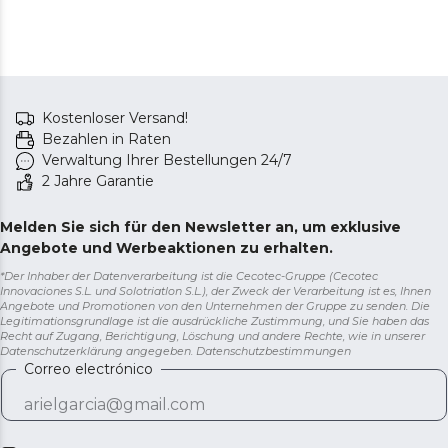
und erleichtern das Fahren selbst auf unebenem
Gelände.
Kostenloser Versand!
Bezahlen in Raten
Verwaltung Ihrer Bestellungen 24/7
2 Jahre Garantie
Melden Sie sich für den Newsletter an, um exklusive
Angebote und Werbeaktionen zu erhalten.
*Der Inhaber der Datenverarbeitung ist die Cecotec-Gruppe (Cecotec
Innovaciones S.L. und Solotriatlon S.L.), der Zweck der Verarbeitung ist es, Ihnen
Angebote und Promotionen von den Unternehmen der Gruppe zu senden. Die
Legitimationsgrundlage ist die ausdrückliche Zustimmung, und Sie haben das
Recht auf Zugang, Berichtigung, Löschung und andere Rechte, wie in unserer
Datenschutzerklärung angegeben.
Datenschutzbestimmungen
Correo electrónico