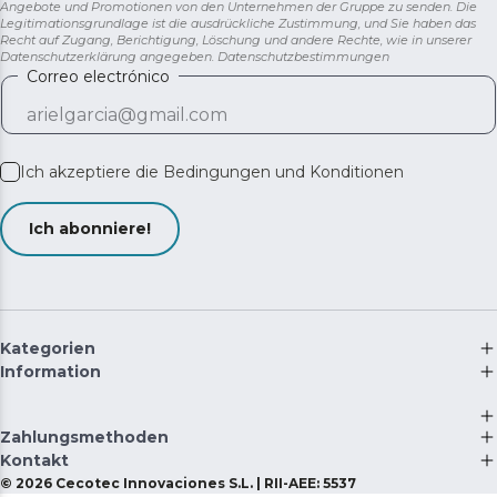
Angebote und Promotionen von den Unternehmen der Gruppe zu senden. Die
Legitimationsgrundlage ist die ausdrückliche Zustimmung, und Sie haben das
Recht auf Zugang, Berichtigung, Löschung und andere Rechte, wie in unserer
Datenschutzerklärung angegeben.
Datenschutzbestimmungen
Correo electrónico
Ich akzeptiere die
Bedingungen und Konditionen
Ich abonniere!
Kategorien
Information
Zahlungsmethoden
Kontakt
©
2026
Cecotec Innovaciones S.L. | RII-AEE: 5537