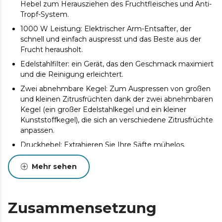
Hebel zum Herausziehen des Fruchtfleisches und Anti-
Tropf-System.
1000 W Leistung: Elektrischer Arm-Entsafter, der
schnell und einfach auspresst und das Beste aus der
Frucht herausholt.
Edelstahlfilter: ein Gerät, das den Geschmack maximiert
und die Reinigung erleichtert.
Zwei abnehmbare Kegel: Zum Auspressen von großen
und kleinen Zitrusfrüchten dank der zwei abnehmbaren
Kegel (ein großer Edelstahlkegel und ein kleiner
Kunststoffkegel), die sich an verschiedene Zitrusfrüchte
anpassen.
Druckhebel: Extrahieren Sie Ihre Säfte mühelos.
Kontinuierliches Extraktionssystem: Gießen Sie den Saft
Mehr sehen
einfach und bequem direkt in das Glas.
Tropffreies System: macht das Ausgießen einfacher
und sauberer.
Zusammensetzung
Spülmaschinenfest: Reinigen Sie die abnehmbaren
Teile in der Spülmaschine.