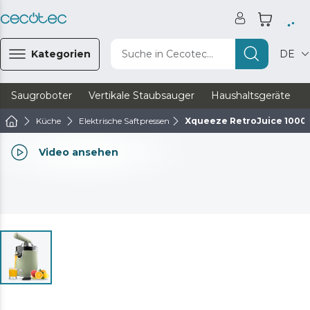
Kategorien
Suche in Cecotec...
DE
Saugroboter
Vertikale Staubsauger
Haushaltsgeräte
Küche
Elektrische Saftpressen
Xqueeze RetroJuice 1000
Video ansehen