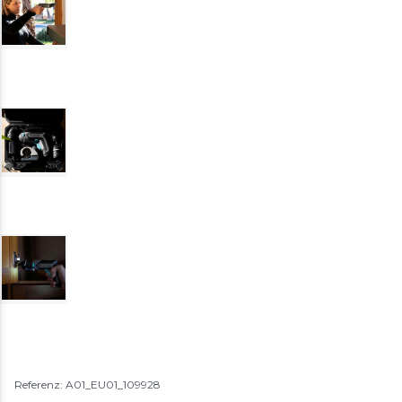
Referenz: A01_EU01_109928