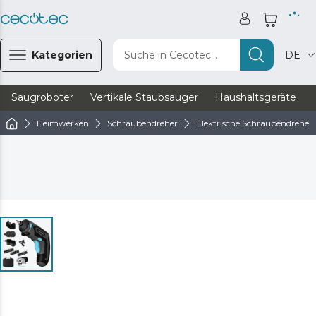
Kategorien
Suche in Cecotec...
DE
Saugroboter
Vertikale Staubsauger
Haushaltsgeräte
Heimwerken
Schraubendreher
Elektrische Schraubendreher