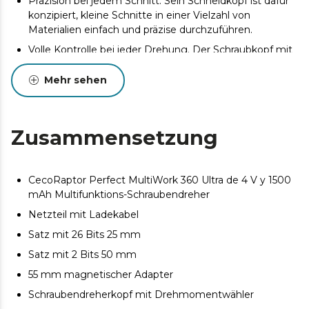
Präzision bei jedem Schnitt. Sein Schneidkopf ist dafür
konzipiert, kleine Schnitte in einer Vielzahl von
Materialien einfach und präzise durchzuführen.
Volle Kontrolle bei jeder Drehung. Der Schraubkopf mit
Drehmomentvorwahl ermöglicht es Ihnen, die Kraft
präzise einzustellen und verhindert so das Absplittern
Mehr sehen
von empfindlichen Materialien wie Holz.
Ergonomisches und kompaktes Design. Der
ergonomische Griff liegt angenehm in der Hand und
Zusammensetzung
sorgt für einen komfortablen und sicheren Halt bei der
Benutzung.
Leistungsstark und vielseitig. Seine maximale Drehzahl
CecoRaptor Perfect MultiWork 360 Ultra de 4 V y 1500
von 200 U/min sorgt für hohe Leistung und
mAh Multifunktions-Schraubendreher
Vielseitigkeit und eignet sich somit für Schrauben aller
Netzteil mit Ladekabel
Art und verschiedenste Materialien.
Satz mit 26 Bits 25 mm
Beleuchten Sie Ihren Arbeitsbereich. Das integrierte
LED-Licht sorgt für perfekte Sichtbarkeit in dunklen
Satz mit 2 Bits 50 mm
Bereichen und gewährleistet so ein präzises und
55 mm magnetischer Adapter
fehlerfreies Arbeiten.
Schraubendreherkopf mit Drehmomentwähler