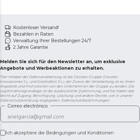
Kostenloser Versand!
Bezahlen in Raten
Verwaltung Ihrer Bestellungen 24/7
2 Jahre Garantie
Melden Sie sich für den Newsletter an, um exklusive
Angebote und Werbeaktionen zu erhalten.
*Der Inhaber der Datenverarbeitung ist die Cecotec-Gruppe (Cecotec
Innovaciones S.L. und Solotriatlon S.L.), der Zweck der Verarbeitung ist es, Ihnen
Angebote und Promotionen von den Unternehmen der Gruppe zu senden. Die
Legitimationsgrundlage ist die ausdrückliche Zustimmung, und Sie haben das
Recht auf Zugang, Berichtigung, Löschung und andere Rechte, wie in unserer
Datenschutzerklärung angegeben.
Datenschutzbestimmungen
Correo electrónico
Ich akzeptiere die
Bedingungen und Konditionen