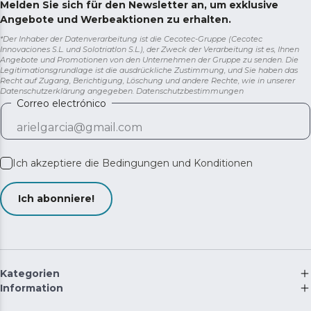
Melden Sie sich für den Newsletter an, um exklusive
Angebote und Werbeaktionen zu erhalten.
*Der Inhaber der Datenverarbeitung ist die Cecotec-Gruppe (Cecotec
Innovaciones S.L. und Solotriatlon S.L.), der Zweck der Verarbeitung ist es, Ihnen
Angebote und Promotionen von den Unternehmen der Gruppe zu senden. Die
Legitimationsgrundlage ist die ausdrückliche Zustimmung, und Sie haben das
Recht auf Zugang, Berichtigung, Löschung und andere Rechte, wie in unserer
Datenschutzerklärung angegeben.
Datenschutzbestimmungen
Correo electrónico
Ich akzeptiere die
Bedingungen und Konditionen
Ich abonniere!
Kategorien
Information