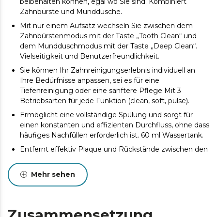
beibehalten können, egal wo Sie sind. Kombiniert
Zahnbürste und Munddusche.
Mit nur einem Aufsatz wechseln Sie zwischen dem
Zahnbürstenmodus mit der Taste „Tooth Clean“ und
dem Mundduschmodus mit der Taste „Deep Clean“.
Vielseitigkeit und Benutzerfreundlichkeit.
Sie können Ihr Zahnreinigungserlebnis individuell an
Ihre Bedürfnisse anpassen, sei es für eine
Tiefenreinigung oder eine sanftere Pflege Mit 3
Betriebsarten für jede Funktion (clean, soft, pulse).
Ermöglicht eine vollständige Spülung und sorgt für
einen konstanten und effizienten Durchfluss, ohne dass
häufiges Nachfüllen erforderlich ist. 60 ml Wassertank.
Entfernt effektiv Plaque und Rückstände zwischen den
Zähnen und sorgt für eine gründliche Reinigung der
Zahnzwischenräume. Der extrafeine 0,6-mm-Strahl und
Mehr sehen
ein Wasserdruck von über 120 PSI.
Gewährleistet, dass Sie die empfohlenen Zeiten
einhalten, 2 Minuten Zähneputzen und 1 Minute mit
Zusammensetzung
der Munddusche, und optimiert so die Wirksamkeit