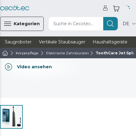
Kategorien
Suche in Cecotec...
DE
Saugroboter
Vertikale Staubsauger
Haushaltsgeräte
Körperpflege
Elektrische Zahnbürsten
ToothCare Jet Spla
Video ansehen