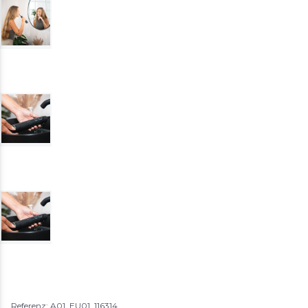
Referenz: A01_EU01_116314