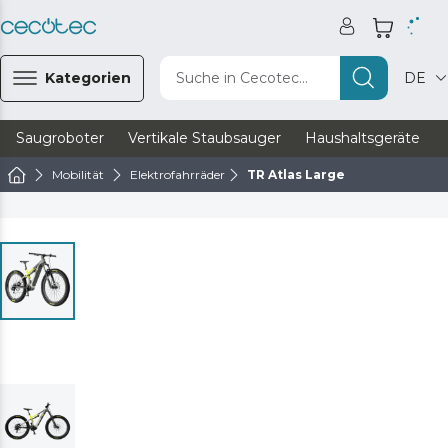
Kategorien
Suche in Cecotec...
DE
Saugroboter
Vertikale Staubsauger
Haushaltsgeräte
Mobilität
Elektrofahrräder
TR Atlas Large