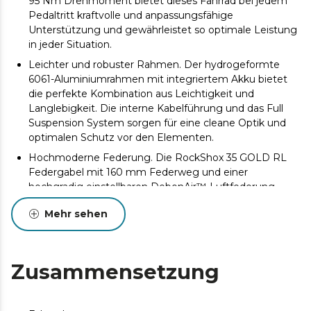
95 Nm Drehmoment bietet dieses Fahrrad bei jedem
Pedaltritt kraftvolle und anpassungsfähige
Unterstützung und gewährleistet so optimale Leistung
in jeder Situation.
Leichter und robuster Rahmen. Der hydrogeformte
6061-Aluminiumrahmen mit integriertem Akku bietet
die perfekte Kombination aus Leichtigkeit und
Langlebigkeit. Die interne Kabelführung und das Full
Suspension System sorgen für eine cleane Optik und
optimalen Schutz vor den Elementen.
Hochmoderne Federung. Die RockShox 35 GOLD RL
Federgabel mit 160 mm Federweg und einer
hochgradig einstellbaren DebonAir™-Luftfederung
sorgt für überragende Stoßdämpfung. Zusätzlich bietet
Mehr sehen
der RockShox Deluxe Select Dämpfer mit Low-Speed-
Druckstufeneinstellung und Lockout mehr Kontrolle
und Stabilität in anspruchsvollstem Gelände.
Fortschrittliche Schaltvorgänge. Der Shimano CUES 11-
Zusammensetzung
Gang-Antrieb gewährleistet sanfte und präzise
Gangwechsel und passt sich den Anforderungen von
bergigem Gelände an.