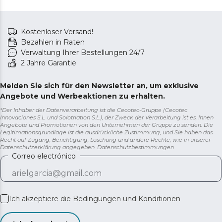
Kostenloser Versand!
Bezahlen in Raten
Verwaltung Ihrer Bestellungen 24/7
2 Jahre Garantie
Melden Sie sich für den Newsletter an, um exklusive
Angebote und Werbeaktionen zu erhalten.
*Der Inhaber der Datenverarbeitung ist die Cecotec-Gruppe (Cecotec
Innovaciones S.L. und Solotriatlon S.L.), der Zweck der Verarbeitung ist es, Ihnen
Angebote und Promotionen von den Unternehmen der Gruppe zu senden. Die
Legitimationsgrundlage ist die ausdrückliche Zustimmung, und Sie haben das
Recht auf Zugang, Berichtigung, Löschung und andere Rechte, wie in unserer
Datenschutzerklärung angegeben.
Datenschutzbestimmungen
Correo electrónico
Ich akzeptiere die
Bedingungen und Konditionen