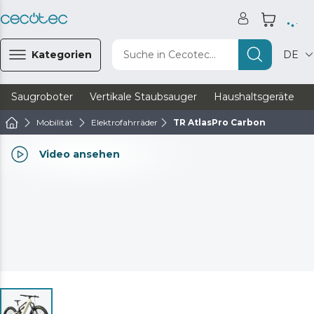
Kategorien
Suche in Cecotec...
DE
Saugroboter
Vertikale Staubsauger
Haushaltsgeräte
Mobilität
Elektrofahrräder
TR AtlasPro Carbon
Video ansehen