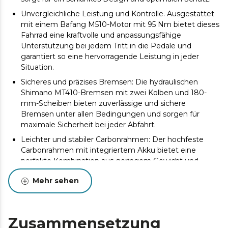
Unvergleichliche Leistung und Kontrolle. Ausgestattet
mit einem Bafang M510-Motor mit 95 Nm bietet dieses
Fahrrad eine kraftvolle und anpassungsfähige
Unterstützung bei jedem Tritt in die Pedale und
garantiert so eine hervorragende Leistung in jeder
Situation.
Sicheres und präzises Bremsen: Die hydraulischen
Shimano MT410-Bremsen mit zwei Kolben und 180-
mm-Scheiben bieten zuverlässige und sichere
Bremsen unter allen Bedingungen und sorgen für
maximale Sicherheit bei jeder Abfahrt.
Leichter und stabiler Carbonrahmen: Der hochfeste
Carbonrahmen mit integriertem Akku bietet eine
perfekte Kombination aus geringem Gewicht und
Haltbarkeit. Die interne Verkabelung und das Full
Mehr sehen
Suspension System sorgen für ein sauberes Aussehen
und besseren Schutz.
Hochwertige Federung: Die Rockshox PIKE-Gabel mit
140 mm Federweg und das hochgradig einstellbare
Zusammensetzung