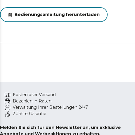
Modernste Technologie: Überwachen Sie Ihre Route
mit dem LCD-Farbdisplay, auf dem Sie ganz einfach
Geschwindigkeit, Kilometerstand, Unterstützungsstufe
Bedienungsanleitung herunterladen
und Lichtverhältnisse ablesen können, damit Sie
jederzeit informiert sind und die Kontrolle behalten.
Kostenloser Versand!
Bezahlen in Raten
Verwaltung Ihrer Bestellungen 24/7
2 Jahre Garantie
Melden Sie sich für den Newsletter an, um exklusive
Angebote und Werbeaktionen zu erhalten.