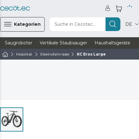
Kategorien
Suche in Cecotec...
DE
Saugroboter
Vertikale Staubsauger
Haushaltsgeräte
Mobilität
Elektrofahrräder
XC Eros Large