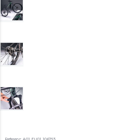
Referenz: A01_EU01_106793