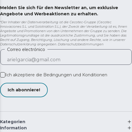
Melden Sie sich für den Newsletter an, um exklusive
Angebote und Werbeaktionen zu erhalten.
*Der Inhaber der Datenverarbeitung ist die Cecotec-Gruppe (Cecotec
Innovaciones S.L. und Solotriatlon S.L.), der Zweck der Verarbeitung ist es, Ihnen
Angebote und Promotionen von den Unternehmen der Gruppe zu senden. Die
Legitimationsgrundlage ist die ausdrückliche Zustimmung, und Sie haben das
Recht auf Zugang, Berichtigung, Löschung und andere Rechte, wie in unserer
Datenschutzerklärung angegeben.
Datenschutzbestimmungen
Correo electrónico
Ich akzeptiere die
Bedingungen und Konditionen
Ich abonniere!
Kategorien
Information