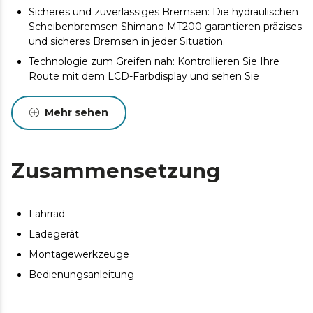
Sicheres und zuverlässiges Bremsen: Die hydraulischen
Scheibenbremsen Shimano MT200 garantieren präzises
und sicheres Bremsen in jeder Situation.
Technologie zum Greifen nah: Kontrollieren Sie Ihre
Route mit dem LCD-Farbdisplay und sehen Sie
Geschwindigkeit, Kilometerstand und Unterstützung
auf einen Blick.
Mehr sehen
Leichtigkeit und Festigkeit: Der 6061 hydrogeformte
Aluminiumrahmen bietet die perfekte Kombination aus
geringem Gewicht und Haltbarkeit für Ihre
Zusammensetzung
anspruchsvollsten Abenteuer.
Perfekte Schaltung: Mit der Shimano Cues 10-Gang-
Kettenschaltung genießen Sie einen sanften und
Fahrrad
präzisen Übergang, ideal für die Herausforderungen der
Berge.
Ladegerät
Abenteuer ohne Grenzen: Nehmen Sie jedes Hindernis
Montagewerkzeuge
mit der Rockshox Judy Silver TK-Gabel in Angriff. Die
Bedienungsanleitung
abschließbare Luftfederung absorbiert jeden Aufprall
und bietet Ihnen ein unvergleichliches Fahrgefühl.