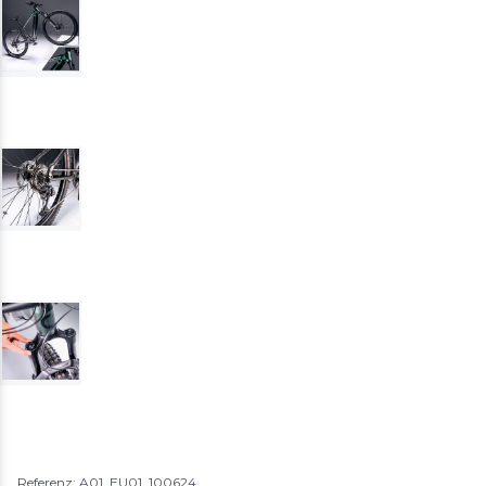
Referenz: A01_EU01_100624