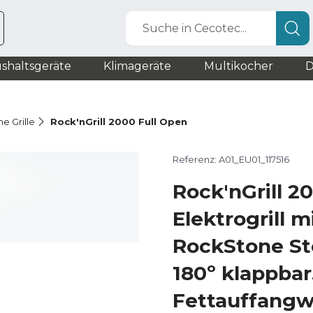
Suche in Cecotec...
shaltsgeräte
Klimageräte
Multikocher
D
he Grille
Rock'nGrill 2000 Full Open
Referenz: A01_EU01_117516
Rock'nGrill 2
Elektrogrill 
RockStone St
180º klappbar
Fettauffang