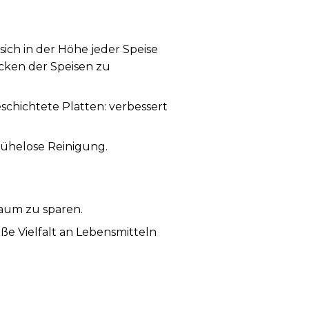
sich in der Höhe jeder Speise
cken der Speisen zu
chichtete Platten: verbessert
mühelose Reinigung.
raum zu sparen.
ße Vielfalt an Lebensmitteln
latz für bis zu 4 Scheiben