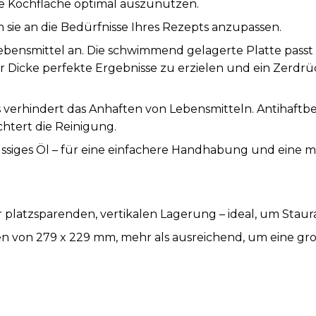
e Kochfläche optimal auszunutzen.
 sie an die Bedürfnisse Ihres Rezepts anzupassen.
Lebensmittel an. Die schwimmend gelagerte Platte passt 
r Dicke perfekte Ergebnisse zu erzielen und ein Zerdrü
verhindert das Anhaften von Lebensmitteln. Antihaftbes
htert die Reinigung.
ssiges Öl – für eine einfachere Handhabung und eine 
 platzsparenden, vertikalen Lagerung – ideal, um Stau
n von 279 x 229 mm, mehr als ausreichend, um eine gro
 Fleischfilets bis hin zu verschiedenen Gemüsesorten. P