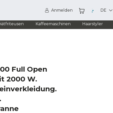
Anmelden
DE
iätfriteusen
Kaffeemaschinen
Haarstyler
000 Full Open
mit 2000 W.
einverkleidung.
.
wanne