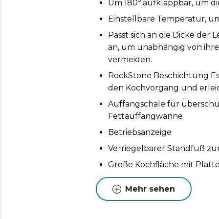
Um 180º aufklappbar, um di
Einstellbare Temperatur, um
Passt sich an die Dicke der 
an, um unabhängig von ihre
vermeiden.
RockStone Beschichtung Es 
den Kochvorgang und erleic
Auffangschale für überschü
Fettauffangwanne
Betriebsanzeige
Verriegelbarer Standfuß zur
Große Kochfläche mit Platte
auf einmal zuzubereiten, von
gleichzeitig.
Mehr sehen