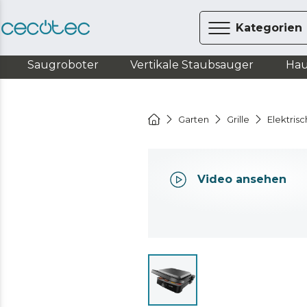
Kategorien
Saugroboter
Vertikale Staubsauger
Hau
Garten
Grille
Elektrisc
Video ansehen