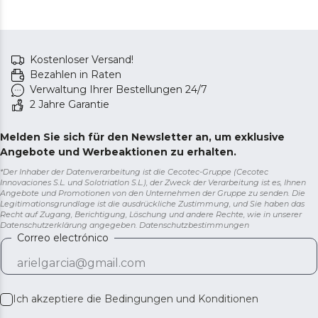
Kostenloser Versand!
Bezahlen in Raten
Verwaltung Ihrer Bestellungen 24/7
2 Jahre Garantie
Melden Sie sich für den Newsletter an, um exklusive
Angebote und Werbeaktionen zu erhalten.
*Der Inhaber der Datenverarbeitung ist die Cecotec-Gruppe (Cecotec
Innovaciones S.L. und Solotriatlon S.L.), der Zweck der Verarbeitung ist es, Ihnen
Angebote und Promotionen von den Unternehmen der Gruppe zu senden. Die
Legitimationsgrundlage ist die ausdrückliche Zustimmung, und Sie haben das
Recht auf Zugang, Berichtigung, Löschung und andere Rechte, wie in unserer
Datenschutzerklärung angegeben.
Datenschutzbestimmungen
Correo electrónico
Ich akzeptiere die
Bedingungen und Konditionen