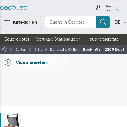
Kategorien
Suche in Cecotec...
DE
Saugroboter
Vertikale Staubsauger
Haushaltsgeräte
Garten
Grille
Elektrische Grille
Rock’nGrill 2200 Dual
Video ansehen