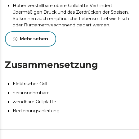
Höhenverstellbare obere Grillplatte Verhindert
übermäßigen Druck und das Zerdrücken der Speisen.
So können auch empfindliche Lebensmittel wie Fisch
oder Burgerpattys schonend gegart werden.
Einfach zu reinigen. Herausnehmbare und
Mehr sehen
spülmaschinenfeste Platten.
Fettauffangwanne
Kontrolliert den Garprozess. Leuchtanzeige: ermöglicht
Zusammensetzung
die Überwachung des Einschalt- und Betriebszustands
des Grills.
Rezepte nach Ihrem Geschmack. Einstellbare
Elektrischer Grill
Temperatur von 165 bis 240 ºC, um bei jedem Rezept
herausnehmbare
den perfekten Garpunkt zu erreichen.
wendbare Grillplatte
Bedienungsanleitung