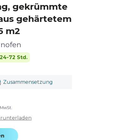
ng, gekrümmte
 aus gehärtetem
25 m2
inofen
24-72 Std.
Zusammensetzung
 MwSt.
erunterladen
en