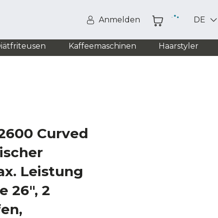
Anmelden
DE
iätfriteusen
Kaffeemaschinen
Haarstyler
2600 Curved
ischer
x. Leistung
 26", 2
en,