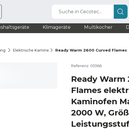
Suche in Cecotec...
shaltsgeräte
Klimageräte
Multikocher
D
ung
Elektrische Kamine
Ready Warm 2600 Curved Flames
Referenz: 05366
Ready Warm 
Flames elektr
Kaminofen Ma
2000 W, Größe
Leistungsstuf