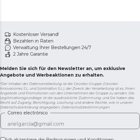
Kostenloser Versand!
Bezahlen in Raten
Verwaltung Ihrer Bestellungen 24/7
2 Jahre Garantie
Melden Sie sich für den Newsletter an, um exklusive
Angebote und Werbeaktionen zu erhalten.
*Der Inhaber der Datenverarbeitung ist die Cecotec-Gruppe (Cecotec
Innovaciones S.L. und Solotriatlon S.L.), der Zweck der Verarbeitung ist es, Ihnen
Angebote und Promotionen von den Unternehmen der Gruppe zu senden. Die
Legitimationsgrundlage ist die ausdrückliche Zustimmung, und Sie haben das
Recht auf Zugang, Berichtigung, Löschung und andere Rechte, wie in unserer
Datenschutzerklärung angegeben.
Datenschutzbestimmungen
Correo electrónico
Ich akzeptiere die
Bedingungen und Konditionen