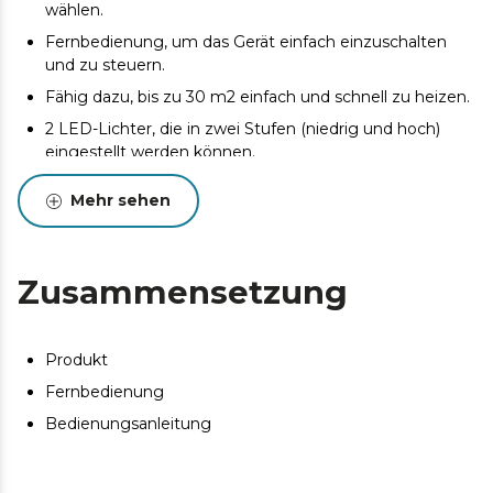
wählen.
Fernbedienung, um das Gerät einfach einzuschalten
und zu steuern.
Fähig dazu, bis zu 30 m2 einfach und schnell zu heizen.
2 LED-Lichter, die in zwei Stufen (niedrig und hoch)
eingestellt werden können.
Sein Design ermöglicht einen größeren Blickwinkel, der
Mehr sehen
zusammen mit den Steinen im Inneren die Eleganz
des Kamins unterstreicht, der überall im Haus
aufgestellt werden kann.
Zusammensetzung
Wochen- und Tagesprogrammierer, mit dem Sie die
Zeitfenster und Betriebstage des Kamins auswählen
können.
Produkt
Größe: 90 x 15 x 56 cm (Breite x Länge x Höhe)
Fernbedienung
Bedienungsanleitung