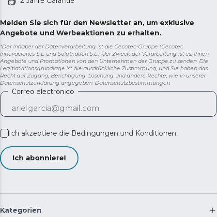
2 Jahre Garantie
Melden Sie sich für den Newsletter an, um exklusive
Angebote und Werbeaktionen zu erhalten.
*Der Inhaber der Datenverarbeitung ist die Cecotec-Gruppe (Cecotec
Innovaciones S.L. und Solotriatlon S.L.), der Zweck der Verarbeitung ist es, Ihnen
Angebote und Promotionen von den Unternehmen der Gruppe zu senden. Die
Legitimationsgrundlage ist die ausdrückliche Zustimmung, und Sie haben das
Recht auf Zugang, Berichtigung, Löschung und andere Rechte, wie in unserer
Datenschutzerklärung angegeben.
Datenschutzbestimmungen
Correo electrónico
Ich akzeptiere die
Bedingungen und Konditionen
Ich abonniere!
Kategorien