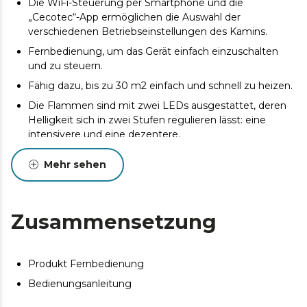
Die WiFi-Steuerung per Smartphone und die
„Cecotec“-App ermöglichen die Auswahl der
verschiedenen Betriebseinstellungen des Kamins.
Fernbedienung, um das Gerät einfach einzuschalten
und zu steuern.
Fähig dazu, bis zu 30 m2 einfach und schnell zu heizen.
Die Flammen sind mit zwei LEDs ausgestattet, deren
Helligkeit sich in zwei Stufen regulieren lässt: eine
intensivere und eine dezentere.
Sein flaches Design sorgt für eine anspruchsvolle
Mehr sehen
Atmosphäre und unterstreicht seine Eleganz.
Wochen- und Tagesprogrammierer, mit dem Sie die
Zeitfenster und Betriebstage des Kamins auswählen
Zusammensetzung
können.
Dieses Produkt ist nicht für als Hauptheizgerät
geeignet. Dieses Produkt ist nur an geschützten Orten
Produkt Fernbedienung
oder für den gelegentlichen Gebrauch geeignet.
Bedienungsanleitung