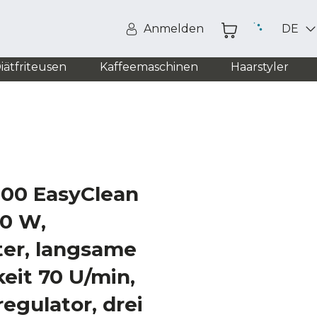
Anmelden
DE
iätfriteusen
Kaffeemaschinen
Haarstyler
000 EasyClean
50 W,
ter, langsame
eit 70 U/min,
regulator, drei