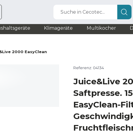
Suche in Cecotec...
shaltsgeräte
Klimageräte
Multikocher
D
&Live 2000 EasyClean
Referenz: 04134
Juice&Live 2
Saftpresse. 1
EasyClean-Fil
Geschwindigk
Fruchtfleisch